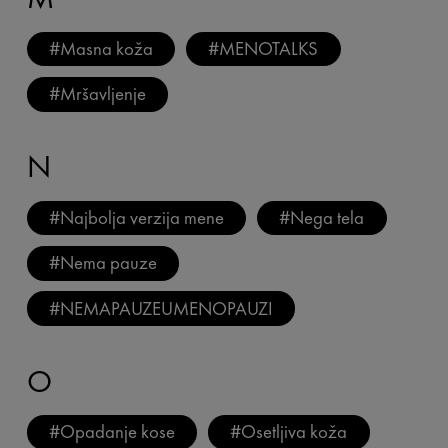
#
Masna koža
#
MENOTALKS
#
Mršavljenje
N
#
Najbolja verzija mene
#
Nega tela
#
Nema pauze
#
NEMAPAUZEUMENOPAUZI
O
#
Opadanje kose
#
Osetljiva koža