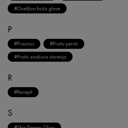
#
Osetljiva koža glave
P
#
Praznici
#
Protiv peruti
#
Protiv znakova starenja
R
#
Recepti
S
#
Skin Energy Glow