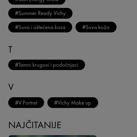
#
Summer Ready Vichy
#
Suva i oštećena kosa
#
Suva koža
T
#
Tamni krugovi i podočnjaci
V
#
V Portret
#
Vichy Make up
NAJČITANIJE