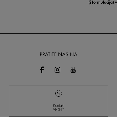
(i formulacija) 
teksture (krema
šta bi potrošači
pažnju kod kup
PRATITE NAS NA
Kontakt
VICHY