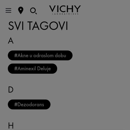
SVI TAGOVI
A
#
Akne u odraslom dobu
#
Aminexil Deluje
D
#
Dezodorans
H