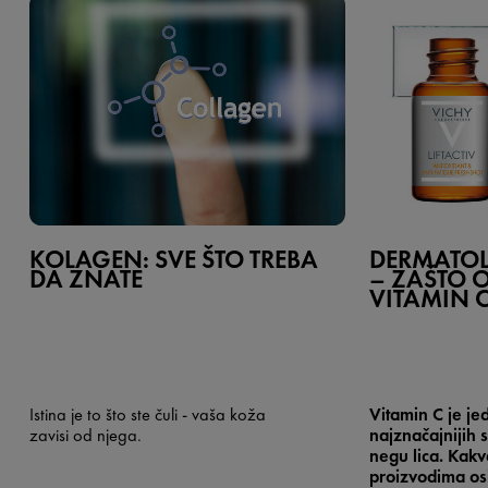
KOLAGEN: SVE ŠTO TREBA
DERMATO
DA ZNATE
– ZAŠTO 
VITAMIN 
Istina je to što ste čuli - vaša koža
Vitamin C je je
zavisi od njega.
najznačajnijih 
negu lica. Kakv
proizvodima os