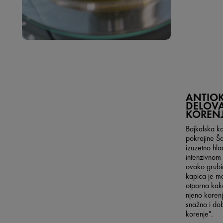
ANTIO
DELOVA
KOREN
Bajkalska ka
pokrajine Ša
izuzetno hl
intenzivnom
ovako grubi
kapica je m
otporna kako
njeno koren
snažno i dob
korenje".