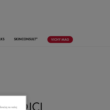
LKS
SKIN
CONSULT
AI
VICHY
MAG
SASTOJCI
aobraćaj na našoj