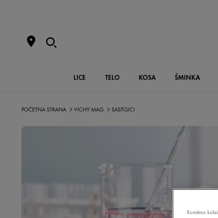
LICE
TELO
KOSA
ŠMINKA
POČETNA STRANA
VICHY MAG
SASTOJCI
Koristimo kolač