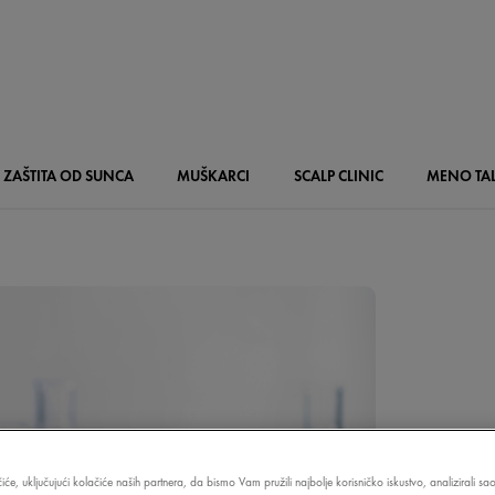
ZAŠTITA OD SUNCA
MUŠKARCI
SCALP
CLINIC
MENO
TA
iće, uključujući kolačiće naših partnera, da bismo Vam pružili najbolje korisničko iskustvo, analizirali s