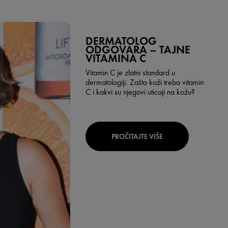
DERMATOLOG
ODGOVARA – TAJNE
VITAMINA C
Vitamin C je zlatni standard u
dermatologiji. Zašto koži treba vitamin
C i kakvi su njegovi uticaji na kožu?
PROČITAJTE VIŠE