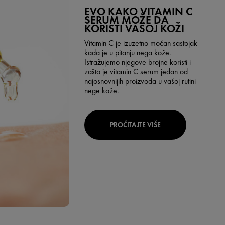
EVO KAKO VITAMIN C
SERUM MOŽE DA
KORISTI VAŠOJ KOŽI
Vitamin C je izuzetno moćan sastojak
kada je u pitanju nega kože.
Istražujemo njegove brojne koristi i
zašto je vitamin C serum jedan od
najosnovnijih proizvoda u vašoj rutini
nege kože.
PROČITAJTE VIŠE