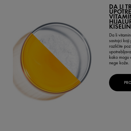
DA LI T
UPOTRE
VITAMIN
HIJAL
KISELI
Da li vitamin
sastojci koj
različite poz
upotrebljava
kako mogu d
nege kože.
PRO