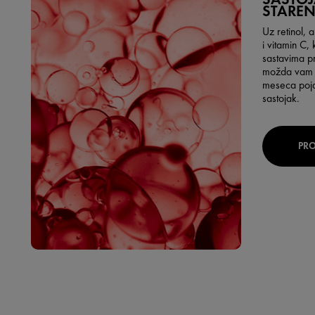
STAREN
Uz retinol, 
i vitamin C, k
sastavima p
možda vam s
meseca pojav
sastojak.
PRO