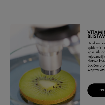
VITAMI
BLISTA
Užurban nači
epidermis i 
sjaja. Ali, d
najpoznatijih
blistave kož
Bacićemo po
svojstva vit
PRO