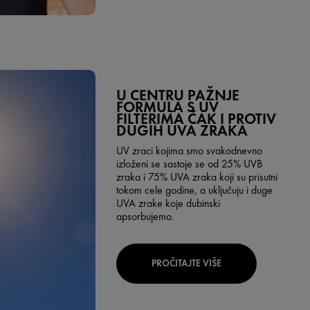
U CENTRU PAŽNJE
FORMULA S UV
FILTERIMA ČAK I PROTIV
DUGIH UVA ZRAKA
UV zraci kojima smo svakodnevno
izloženi se sastoje se od 25% UVB
zraka i 75% UVA zraka koji su prisutni
tokom cele godine, a uključuju i duge
UVA zrake koje dubinski
apsorbujemo.
PROČITAJTE VIŠE