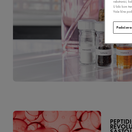
vebstranici, k
U bilo kom tre
Vaše lične poda
Podešavan
PEPTID
REVOL
SASTOJ