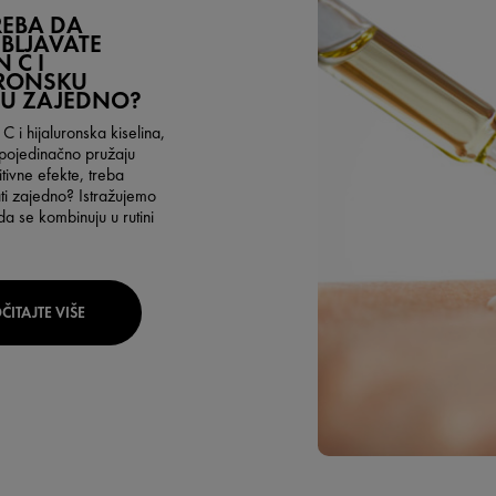
REBA DA
BLJAVATE
 C I
URONSKU
NU ZAJEDNO?
 C i hijaluronska kiselina,
i pojedinačno pružaju
itivne efekte, treba
ti zajedno? Istražujemo
a se kombinuju u rutini
ČITAJTE VIŠE