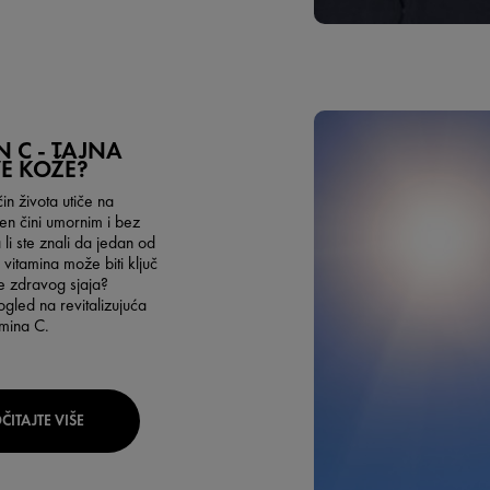
N C - TAJNA
VE KOŽE?
n života utiče na
ten čini umornim i bez
a li ste znali da jedan od
 vitamina može biti ključ
e zdravog sjaja?
gled na revitalizujuća
amina C.
ČITAJTE VIŠE