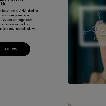
JA
antioksidanse, AHA kiseline
oji su sve prisutniji u
roizvoda za negu kože,
e čini da se svakog
ljuje novi najbolji aktivni
ČITAJTE VIŠE