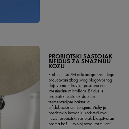
PROBIOTSKI SASTOJAK
BIFIDUS ZA SNAŽNIJU
KOŽU
Probiotici su živi mikroorganizmi dugo
proučavani zbog svog blagotvornog
dejstva na zdravlje, posebno na
intestinalnu mikrofloru. Bifidus je
probiotski sastojak dobijen
fermentacijom bakterija
Bifidobacterium Longum. Vichy je
predstavio inovaciju koristeći ovaj
neživi probiotski sastojak blagotvoran
prema koži u svojoj novoj formulaciji.