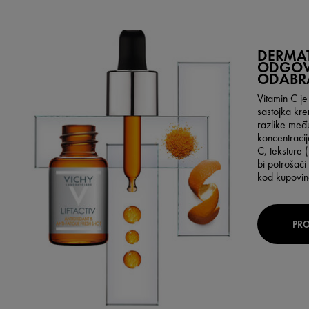
DERMA
ODGOV
ODABRA
Vitamin C je
sastojka kr
razlike međ
koncentracij
C, teksture 
bi potrošači
kod kupovi
PRO