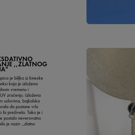
KSDATIVNO
NJE ,,ZLATNOG
JA"
pica je biljka iz kineske
nksi koja je izložena
adnom vremenu i
 UV zračenju. Izložena
m uslovima, bajkalska
orala da postane vrlo
 bi preživela. Tako je i
je postalo neverovatno
ilo je naziv ,,zlatno