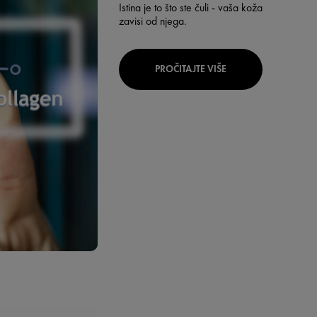
Istina je to što ste čuli - vaša koža
zavisi od njega.
PROČITAJTE VIŠE