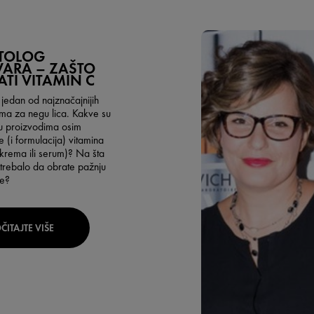
TOLOG
ARA – ZAŠTO
TI VITAMIN C
 jedan od najznačajnijih
ema za negu lica. Kakve su
u proizvodima osim
e (i formulacija) vitamina
(krema ili serum)? Na šta
 trebalo da obrate pažnju
ne?
ČITAJTE VIŠE