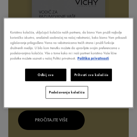
Koristimo kolačiće, uključujući kolačiće naših partnera, da bismo Vam pružili najbolje
korisničko iskustvo, analizirali saobraćaj na našoj vebstranici, kako bismo Vam prikazali
oglašavanje prilagođeno Vama na vebstranicama trećih strana i pružili funkcije
društvenih medija. U bilo kom trenutku možete da upravljate svojim preferencama u
podešavanjima kolačića. Više o tome kako mi i naši partneri koristimo Vaše lične
podatke možete saznati u našoj Politici privatnosti.
Politika privatnosti
Odbij sve
Prihvati sve kolačiće
Podešavanja kolačića
PROČITAJTE VIŠE