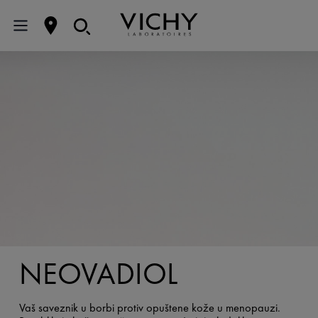
NEOVADIOL
Vaš saveznik u borbi protiv opuštene kože u menopauzi.