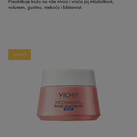
Preoblikuje kožu na više nivoa i vraća joj mladolikost,
volumen, gustinu, mekoću i blistavost.
NOVO