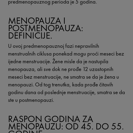
predmenopauznog perioda je 5 godina.
MENOPAUZA I
POSTMENOPAUZA:
DEFINICIJE.
U ovoj predmenopauznoj fazi nepravilnih
menstrualnih ciklusa ponekad mogu proći meseci bez
ijedne menstruacije. Žene misle da je nastupila
menopauza, ali sve dok ne prođe 12 uzastopnih
meseci bez menstruacije, ne smatra se da je žena u
menopauzi. Od tog trenutka, kada prođe čitavih
godinu dana od poslednje menstruacije, smatra se da
ste u postmenopauzi.
RASPON GODINA ZA
MENOPAUZU: OD 45. DO 55.