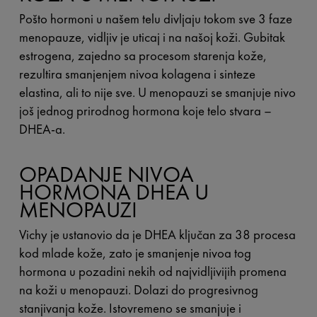
Pošto hormoni u našem telu divljaju tokom sve 3 faze
menopauze, vidljiv je uticaj i na našoj koži. Gubitak
estrogena, zajedno sa procesom starenja kože,
rezultira smanjenjem nivoa kolagena i sinteze
elastina, ali to nije sve. U menopauzi se smanjuje nivo
još jednog prirodnog hormona koje telo stvara –
DHEA-a.
OPADANJE NIVOA
HORMONA DHEA U
MENOPAUZI
Vichy je ustanovio da je DHEA ključan za 38 procesa
kod mlade kože, zato je smanjenje nivoa tog
hormona u pozadini nekih od najvidljivijih promena
na koži u menopauzi. Dolazi do progresivnog
stanjivanja kože. Istovremeno se smanjuje i