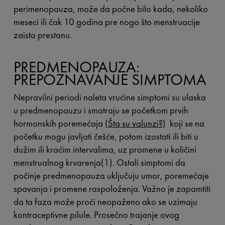
perimenopauza, može da počne bilo kada, nekoliko
meseci ili čak 10 godina pre nogo što menstruacije
zaista prestanu.
PREDMENOPAUZA:
PREPOZNAVANJE SIMPTOMA
Nepravilni periodi naleta vrućine simptomi su ulaska
u predmenopauzu i smatraju se početkom prvih
hormonskih poremećaja (
Šta su valunzi?
) koji se na
početku mogu javljati češće, potom izostati ili biti u
dužim ili kraćim intervalima, uz promene u količini
menstrualnog krvarenja(1). Ostali simptomi da
počinje predmenopauza uključuju umor, poremećaje
spavanja i promene raspoloženja. Važno je zapamtiti
da ta faza može proći neopaženo ako se uzimaju
kontraceptivne pilule. Prosečno trajanje ovog