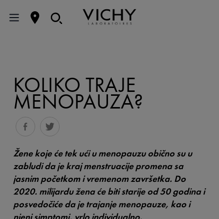
KOLIKO TRAJE
MENOPAUZA?
Žene koje će tek ući u menopauzu obično su u
zabludi da je kraj menstruacije promena sa
jasnim početkom i vremenom završetka. Do
2020. milijardu žena će biti starije od 50 godina i
posvedočiće da je trajanje menopauze, kao i
njeni simptomi, vrlo individualno.