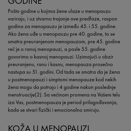
GODINE
Pošto godine u kojima žene ulaze u menopauzu
variraju, i uz stvarno trajanje ove predfaze, raspon
godina za menopauzu je između 45. i 55. godine.
Ako žena uđe u menopauzu pre 40. godine, to se
smatra preuranjenom menopauzom, pre 45. godine
reč je o ranoj menopauzi, a posle 55. godine
govorimo o kasnoj menopauzi. Uzimajući u obzir
preuranjenu, ranu i kasnu, menopauza prosečno
nastupa su 51. godini. Od tada se smatra da je žena
u postmenopauzi i simptomi menopauze kod nekih
žena mogu da potraju i 4 godine nakon poslednje
menstruacije(2). Sa većinom promena na Vašem telu
iza Vas, postmenopauza je period prilagođavanja,
kada se stvari fizički i emocionalno smiruju.
KOŽA U MENOPAUZI