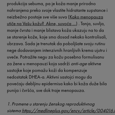
produkcija sebuma, pa je koža manje prirodno
nahranjena preko svoje vlastite hidratante supstance i
neizbežno postaje sve više suva (
Kako menopauza
utiče na Vašu kožu? Akne, suvoća …
)
.
Tanja, suvlja,
manje čvrsta i manje blistava koža ukazuju na to da
se starenje kože, koje smo dosad nekako kontrolisali,
ubrzava. Sada je trenutak da poboljšate svoju rutinu
nege dodavanjem intenzivnih hranljivih krema ujutru i
uveče. Potražite negu za kožu posebno formulisanu
za žene u menopauzi koja sadrži
anti-age
aktivne
sastojke koje pomažu koži da kompenzuje
nedostatak DHEA-a. Aktivni sastojci mogu da
povećaju debljinu epidermisa kako bi koža duže bila
punija i čvršća, sve dok traje menopauza.
1. Promene u starenju ženskog reproduktivnog
sistema
https://medlineplus.gov/ency/article/004016.