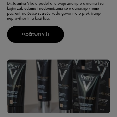
Dr. Jasmina Vikalo
podelila je svoje znanje o aknama i sa
kojim zabludama i nedoumicama se u današnje vreme
pacijenti najčešće susreću kada govorimo o prekrivanju
nepravilnosti na koži lica.
PROČITAJTE VIŠE