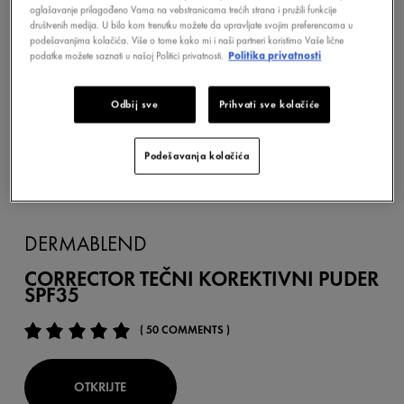
oglašavanje prilagođeno Vama na vebstranicama trećih strana i pružili funkcije
društvenih medija. U bilo kom trenutku možete da upravljate svojim preferencama u
podešavanjima kolačića. Više o tome kako mi i naši partneri koristimo Vaše lične
podatke možete saznati u našoj Politici privatnosti.
Politika privatnosti
Odbij sve
Prihvati sve kolačiće
Podešavanja kolačića
DERMABLEND
CORRECTOR TEČNI KOREKTIVNI PUDER
SPF35
( 50 COMMENTS )
OTKRIJTE