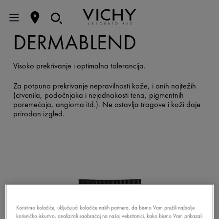
DERMABLEND
Visoko prekrivanje i optimalna tolerancija.
Za potpuno prekrivanje nepravilnosti kože, i onih najtežih
(crvenila, podočnjaka i nejednakosti tena, pigmentnih
poremećaja, angioma itd.). Ne ostavlja tragove i koži daje
prirodan izgled.
Koristimo kolačiće, uključujući kolačiće naših partnera, da bismo Vam pružili najbolje
korisničko iskustvo, analizirali saobraćaj na našoj vebstranici, kako bismo Vam prikazali