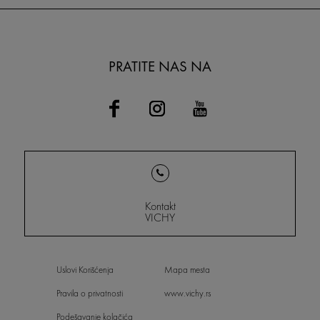
bubuljicama i daje savete kako
efikasno rešiti ove probleme.
PRATITE NAS NA
Kontakt
VICHY
Uslovi Korišćenja
Mapa mesta
Pravila o privatnosti
www.vichy.rs
Podešavanje kolačića