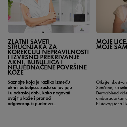
ZLATNI SAVETI
MOJE LICE
STRUČNJAKA ZA
MOJE SA
KOREKCIJU NEPRAVILNOSTI
I IZVRSNO PREKRIVANJE
AKNI, BUBULJICA I
NEUJEDNAČENE POVRŠINE
KOŽE
Saznajte koja je razlika između
Otkrijte iskustva 
akni i bubuljica, zašto se javljaju
Sunčane, sa sni
i u odrasloj dobi, kako negovati
Dermablend vide
ovaj tip kože i pronaći
ambasadorkama o
odgovarajući puder za
blistavog tena i 
prekrivanje.
Dermatovenerolog
pomogla im da 
Jasmina Vikalo odgovara na
samopouzdanje
najčešća pitanja vezana za
probleme sa aknama i