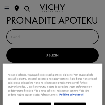
PRONAĐITE APOTEKU
U BLIZINI
FILTRIRAJ PO PROMOCIJI
Koristimo kolačiće, uključujući kolačiće naših partnera, da bismo Vam pružili najbolje
korisničko iskustvo, analizirali saobraćaj na našoj vebstranici, kako bismo Vam prikazali
oglašavanje prilagođeno Vama na vebstranicama trećih strana i pružili funkcije
društvenih medija. U bilo kom trenutku možete da upravljate svojim preferencama u
podešavanjima kolačića. Više o tome kako mi i naši partneri koristimo Vaše lične
podatke možete saznati u našoj Politici privatnosti.
Politika privatnosti