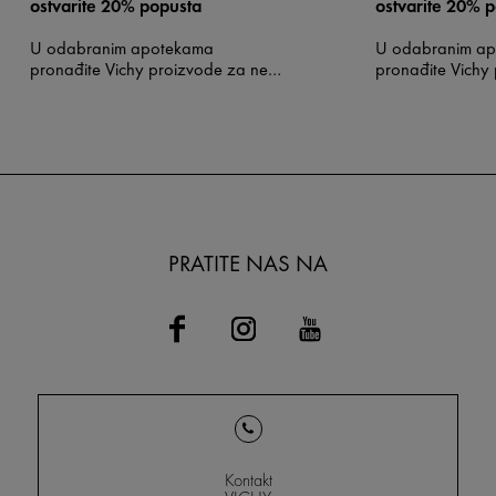
ostvarite 20% popusta
ostvarite 20% 
U odabranim apotekama
U odabranim a
pronađite Vichy proizvode za negu
pronađite Vichy
lica po promotivnim cenama. Uz
lica po promoti
kupovinu dobijate na poklon Vichy
kupovinu dobija
kozmetičku torbicu.
kozmetičku torbi
PRATITE NAS NA
Kontakt