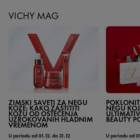
VICHY MAG
ZIMSKI SAVETI ZA NEGU
POKLONIT
KOŽE: KAKO ZAŠTITITI
NEGU KOJ
KOŽU OD OŠTEĆENJA
ULTIMATI
UZROKOVANIH HLADNIM
BEAUTY P
VREMENOM
U periodu od 01.12. do 31.12
U periodu od 01