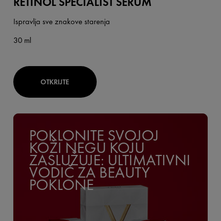
RETINOL SPECIALIST SERUM
Ispravlja sve znakove starenja
30 ml
OTKRIJTE
POKLONITE SVOJOJ
KOŽI NEGU KOJU
ZASLUŽUJE: ULTIMATIVNI
VODIČ ZA BEAUTY
POKLONE