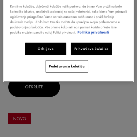
Koristimo kolačiće, uključujući kolačiće naših partnera, da bismo Vam pružili najbolje
korisničko iskustvo, analizirali saobraćaj na našoj vebstranici, kako bismo Vam prikazali
oglašavanje prilagođeno Vama na vebstranicama trećih strana i pružili funkcije
društvenih medija. U bilo kom trenutku možete da upravljate svojim preferencama u
podešavanjima kolačića. Više o tome kako mi i naši partneri koristimo Vaše lične
podatke možete saznati u našoj Politici privatnosti.
Politika privatnosti
LIFTACTIV
Odbij sve
Prihvati sve kolačiće
COLLAGEN SPECIALIST 16 BONDING
SERUM
Podešavanja kolačića
OTKRIJTE
NOVO