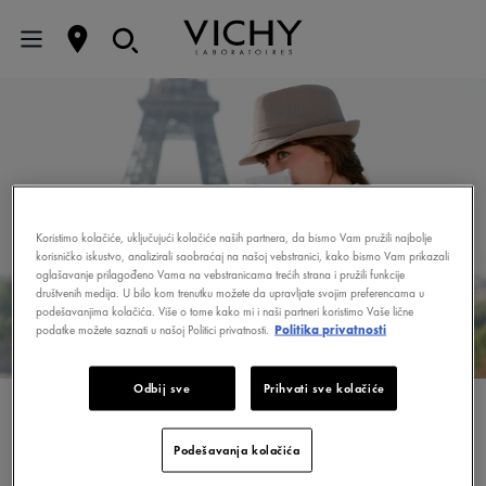
Koristimo kolačiće, uključujući kolačiće naših partnera, da bismo Vam pružili najbolje
korisničko iskustvo, analizirali saobraćaj na našoj vebstranici, kako bismo Vam prikazali
oglašavanje prilagođeno Vama na vebstranicama trećih strana i pružili funkcije
društvenih medija. U bilo kom trenutku možete da upravljate svojim preferencama u
podešavanjima kolačića. Više o tome kako mi i naši partneri koristimo Vaše lične
podatke možete saznati u našoj Politici privatnosti.
Politika privatnosti
Odbij sve
Prihvati sve kolačiće
AKNE U ODRASLOM
DOBU
Podešavanja kolačića