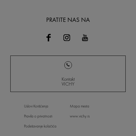
PRATITE NAS NA
Kontakt
VICHY
Uslovi Korišćenja
Mapa mesta
Pravila o privatnosti
www.vichy.rs
Podešavanje kolačića