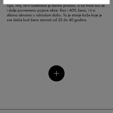
Ups, tvoj 18-ti rođendan je davno prošao, a na tvom licu se
i dalje povremeno pojave akne. Kao i 40% žena, i ti si
sklona aknama u odraslom dobu. To je stanje kože koje je
sve češće kod žena starosti od 25 do 40 godina.