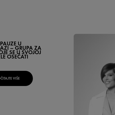
PAUZE U
ZI – GRUPA ZA
OJE SE U SVOJOJ
ELE OSEĆATI
ČITAJTE VIŠE