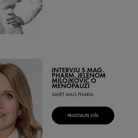
INTERVJU S MAG.
PHARM. JELENOM
MILOJKOVIĆ O
MENOPAUZI
SAVET MAG.PHARM.
PROČITAJTE VIŠE