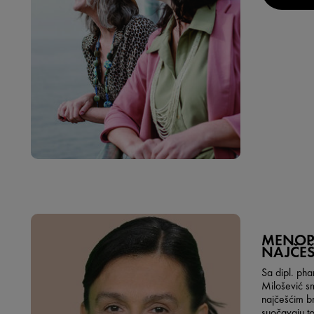
MENOP
NAJČEŠ
Sa dipl. ph
Milošević s
najčešćim b
suočavaju t