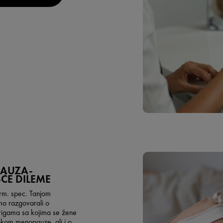
AUZA-
ĆE DILEME
arm. spec. Tanjom
mo razgovarali o
rigama sa kojima se žene
okom menopauze, ali i o