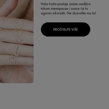
Vaša koža postaje zaista osetljiva
tokom menopauze i sunce će to
sigurno iskoristiti. Ne dozvolite mu to!
PROČITAJTE VIŠE