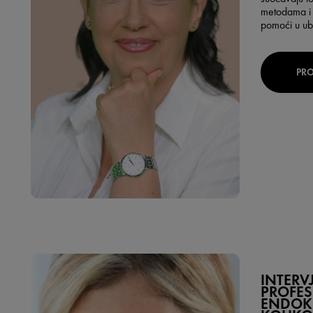
metodama i 
pomoći u ub
PRO
INTERV
PROFE
ENDOK