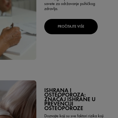
savete za održavanje psihičkog
zdravlja.
PROČITAJTE VIŠE
ISHRANA I
OSTEOPOROZA:
ZNAČAJ ISHRANE U
PREVENCIJI
OSTEOPOROZE
Doznajte koji su sve faktori rizika koji