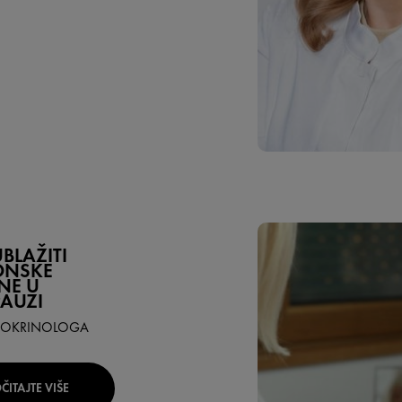
BLAŽITI
NSKE
NE U
AUZI
DOKRINOLOGA
ČITAJTE VIŠE