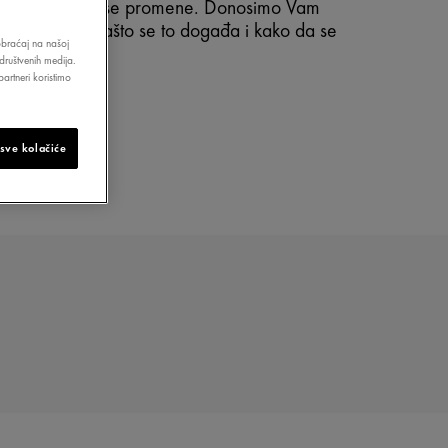
tela dogodiće se promene. Donosimo Vam
a se događa, zašto se to događa i kako da se
aobraćaj na našoj
site sa time.
društvenih medija.
artneri koristimo
 sve kolačiće