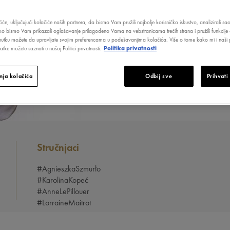
Unutar Vašeg 
objašnjenja št
iće, uključujući kolačiće naših partnera, da bismo Vam pružili najbolje korisničko iskustvo, analizirali s
svakodnevno no
ako bismo Vam prikazali oglašavanje prilagođeno Vama na vebstranicama trećih strana i pružili funkcije 
nutku možete da upravljate svojim preferencama u podešavanjima kolačića. Više o tome kako mi i naši p
tke možete saznati u našoj Politici privatnosti.
Politika privatnosti
ja kolačića
Odbij sve
Prihvati
Stručnjaci
#AgnieszkaSzmurło
#KarolinaKopeć
#AnneLePillouer
#LorraineMaitrot