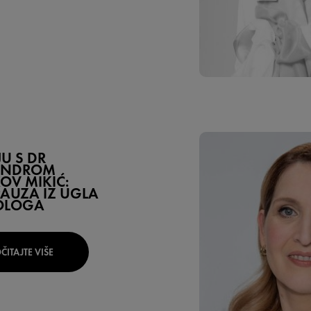
JU S DR
ANDROM
V MIKIĆ:
AUZA IZ UGLA
OLOGA
ČITAJTE VIŠE