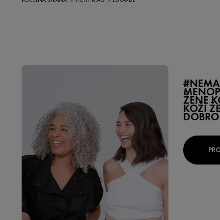
POČETNA STRANA
VICHY MAG
ZDRAVLJE
#NEMA
MENOPA
ŽENE K
KOŽI Ž
DOBRO
PRO