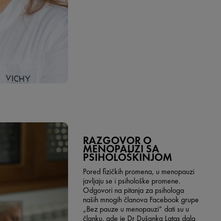
RAZGOVOR O
MENOPAUZI SA
PSIHOLOŠKINJOM
Pored fizičkih promena, u menopauzi
javljaju se i psihološke promene.
Odgovori na pitanja za psihologa
naših mnogih članova Facebook grupe
„Bez pauze u menopauzi“ dati su u
članku, gde je Dr Dušanka Latas dala