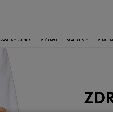
ZAŠTITA OD SUNCA
MUŠKARCI
SCALP
CLINIC
MENO
TA
ZDR