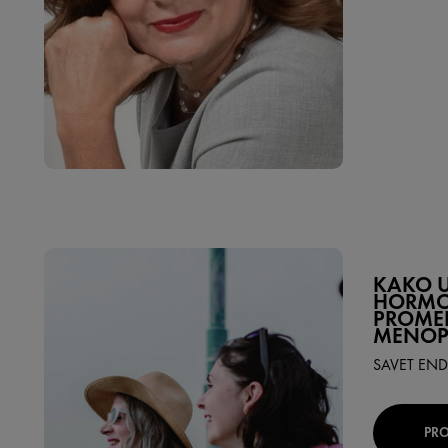
KAKO U
HORMO
PROME
MENOP
SAVET EN
PRO