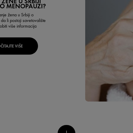
ŽENE U SRBIJI
 O MENOPAUZI?
nje žena u Srbiji o
da li postoji savetovalište
iti više informacija
ČITAJTE VIŠE