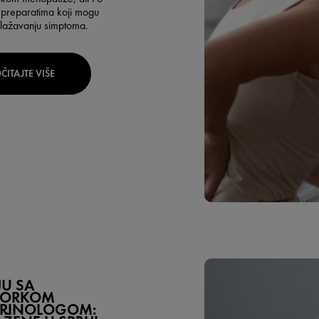
preparatima koji mogu
lažavanju simptoma.
ČITAJTE VIŠE
JU SA
SORKOM
RINOLOGOM: