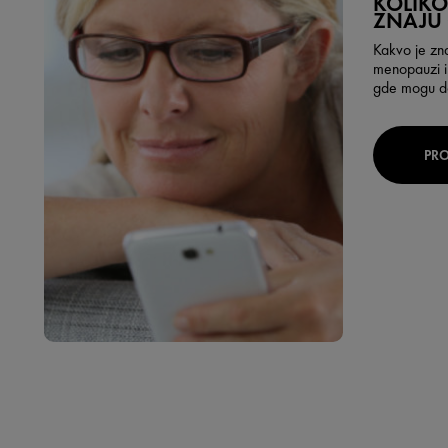
KOLIKO 
ZNAJU
Kakvo je zna
menopauzi i 
gde mogu dob
PRO