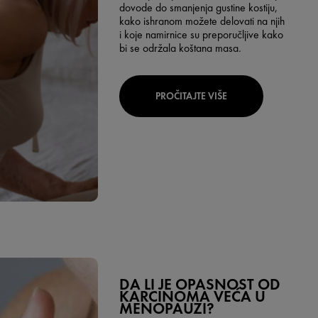
dovode do smanjenja gustine kostiju,
kako ishranom možete delovati na njih
i koje namirnice su preporučljive kako
bi se održala koštana masa.
PROČITAJTE VIŠE
DA LI JE OPASNOST OD
KARCINOMA VEĆA U
MENOPAUZI?