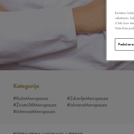
Koristimo kolač
vebstranici, k
U bilo kom tre
Vaše lične poda
Podešavan
Kategorije
#KožaMenopauza
#ZdravljeMenopauza
#ŽivotniStilMenopauza
#IshranaMenopauza
#IntimnostMenopauza