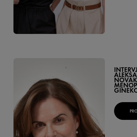
INTERV
ALEKS
NOVAKO
MENOP
GINEK
PRO