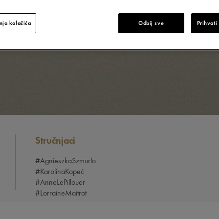
ni život.
na u punom
ja kolačića
Odbij sve
Prihvati
Stručnjaci
#AgnieszkaSzmurło
#KarolinaKopeć
#AnneLePillouer
#LorraineMaitrot