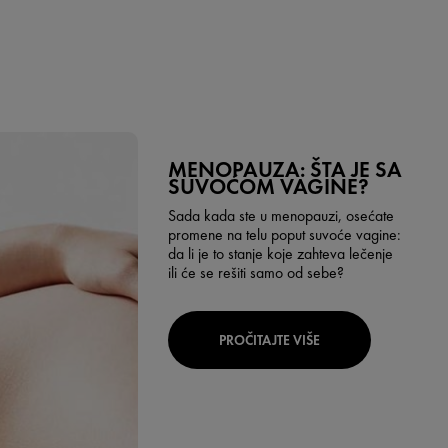
MENOPAUZA: ŠTA JE SA
SUVOĆOM VAGINE?
Sada kada ste u menopauzi, osećate
promene na telu poput suvoće vagine:
da li je to stanje koje zahteva lečenje
ili će se rešiti samo od sebe?
PROČITAJTE VIŠE