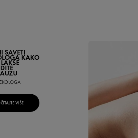
I SAVETI
OLOGA KAKO
 LAKŠE
DITE
AUZU
NEKOLOGA
ČITAJTE VIŠE