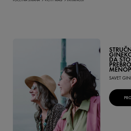
POČETNA STRANA
VICHY MAG
INTIMNOST
STRUČN
GINEK
DA ŠTO
PREBRO
MENOP
SAVET GI
PRO