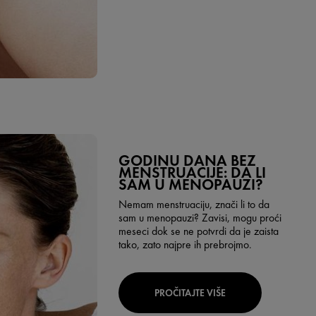
GODINU DANA BEZ
MENSTRUACIJE: DA LI
SAM U MENOPAUZI?
Nemam menstruaciju, znači li to da
sam u menopauzi? Zavisi, mogu proći
meseci dok se ne potvrdi da je zaista
tako, zato najpre ih prebrojmo.
PROČITAJTE VIŠE