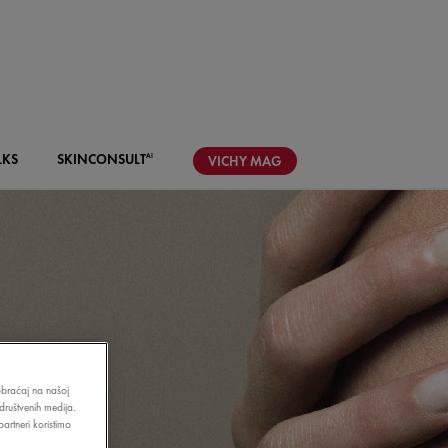
LKS
SKIN
CONSULT
AI
VICHY
MAG
aobraćaj na našoj
društvenih medija.
artneri koristimo