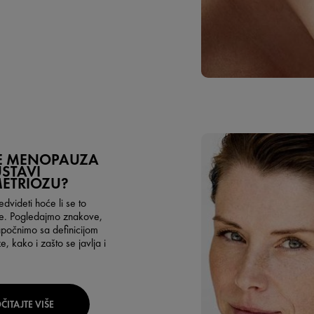
ĆE MENOPAUZA
STAVI
ETRIOZU?
edvideti hoće li se to
 ne. Pogledajmo znakove,
apočnimo sa definicijom
, kako i zašto se javlja i
ČITAJTE VIŠE