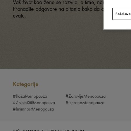
Vaš život kao žene se razvija, a time, naravno, i intim
Pronađite odgovore na pitanja kako da ostanete že
Podešavan
cvatu.
Kategorije
#KožaMenopauza
#ZdravljeMenopauza
#ŽivotniStilMenopauza
#IshranaMenopauza
#IntimnostMenopauza