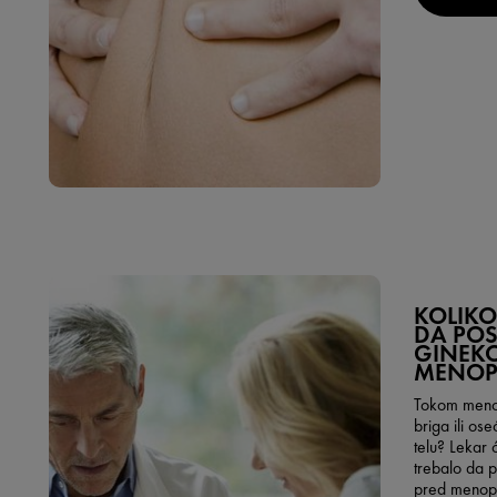
KOLIKO
DA PO
GINEK
MENOP
Tokom menop
briga ili o
telu? Lekar 
trebalo da 
pred menop