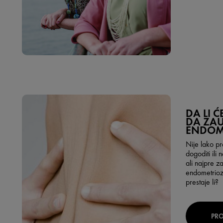
DA LI 
DA ZAU
ENDOM
Nije lako pr
dogoditi ili
ali najpre z
endometrioze
prestaje li?
PRO