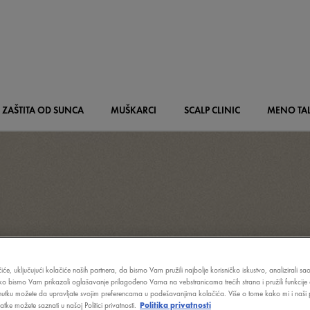
ZAŠTITA OD SUNCA
MUŠKARCI
SCALP
CLINIC
MENO
TA
iće, uključujući kolačiće naših partnera, da bismo Vam pružili najbolje korisničko iskustvo, analizirali s
ako bismo Vam prikazali oglašavanje prilagođeno Vama na vebstranicama trećih strana i pružili funkcije 
nutku možete da upravljate svojim preferencama u podešavanjima kolačića. Više o tome kako mi i naši p
tke možete saznati u našoj Politici privatnosti.
Politika privatnosti