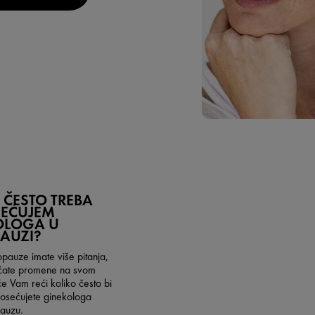
 ČESTO TREBA
SEĆUJEM
OLOGA U
AUZI?
auze imate više pitanja,
sećate promene na svom
će Vam reći koliko često bi
posećujete ginekologa
auzu.