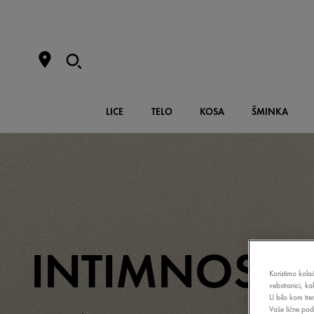
LICE
TELO
KOSA
ŠMINKA
INTIMNOST
Koristimo kolač
vebstranici, k
U bilo kom tre
Vaše lične poda