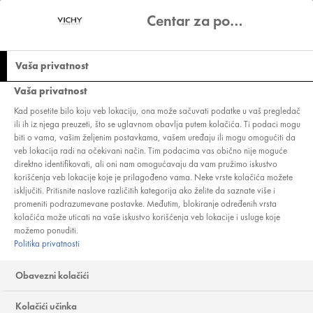
Centar za podešavanje privatnosti
Vaša privatnost
Vaša privatnost
Kad posetite bilo koju veb lokaciju, ona može sačuvati podatke u vaš pregledač
ili ih iz njega preuzeti, što se uglavnom obavlja putem kolačića. Ti podaci mogu
biti o vama, vašim željenim postavkama, vašem uređaju ili mogu omogućiti da
veb lokacija radi na očekivani način. Tim podacima vas obično nije moguće
direktno identifikovati, ali oni nam omogućavaju da vam pružimo iskustvo
korišćenja veb lokacije koje je prilagođeno vama. Neke vrste kolačića možete
isključiti. Pritisnite naslove različitih kategorija ako želite da saznate više i
promeniti podrazumevane postavke. Međutim, blokiranje određenih vrsta
kolačića može uticati na vaše iskustvo korišćenja veb lokacije i usluge koje
možemo ponuditi.
Politika privatnosti
MAKE-UP
Obavezni kolačići
Jeste li se ikad pitali kako naneti šminku za svež, blistav ten?
Kolačići učinka