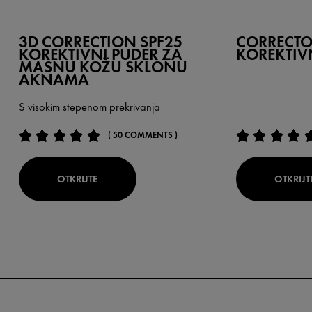
3D CORRECTION SPF25
CORRECTO
KOREKTIVNI PUDER ZA
KOREKTIVN
MASNU KOŽU SKLONU
AKNAMA
S visokim stepenom prekrivanja
( 50 COMMENTS )
OTKRIJTE
OTKRIJT