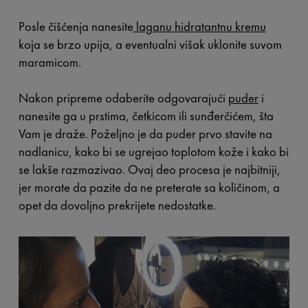
Posle čišćenja nanesite
laganu hidratantnu kremu
koja se brzo upija, a eventualni višak uklonite suvom
maramicom.
Nakon pripreme odaberite odgovarajući
puder
i
nanesite ga u prstima, četkicom ili sunđerčićem, šta
Vam je draže. Poželjno je da puder prvo stavite na
nadlanicu, kako bi se ugrejao toplotom kože i kako bi
se lakše razmazivao. Ovaj deo procesa je najbitniji,
jer morate da pazite da ne preterate sa količinom, a
opet da dovoljno prekrijete nedostatke.