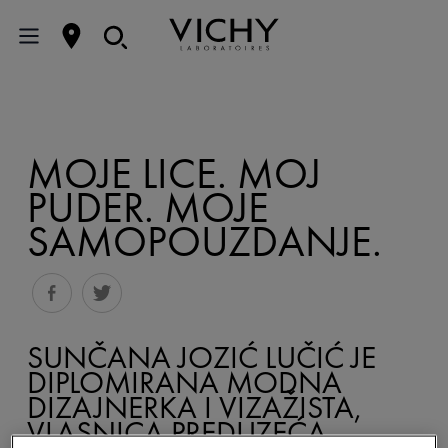
MOJE LICE. MOJ
PUDER. MOJE
SAMOPOUZDANJE.
SUNČANA JOZIĆ LUČIĆ JE
DIPLOMIRANA MODNA
DIZAJNERKA I VIZAŽISTA,
VLASNICA PREDUZEĆA