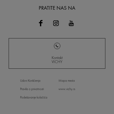
PRATITE NAS NA
Kontakt
VICHY
Uslovi Korišćenja
Mapa mesta
Pravila o privatnosti
www.vichy.rs
Podešavanje kolačića