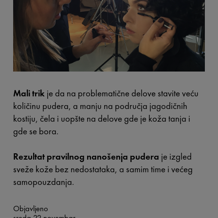
Mali trik
je da na problematične delove stavite veću
količinu pudera, a manju na područja jagodičnih
kostiju, čela i uopšte na delove gde je koža tanja i
gde se bora.
Rezultat pravilnog nanošenja pudera
je izgled
sveže kože bez nedostataka, a samim time i većeg
samopouzdanja.
Objavljeno
sreda 22 novembar