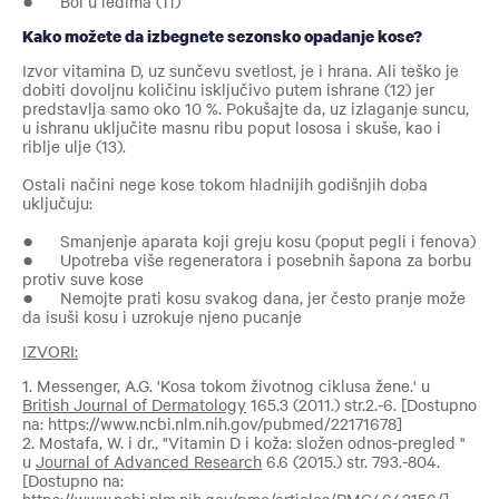
● Bol u leđima (11)
Kako možete da izbegnete sezonsko opadanje kose?
Izvor vitamina D, uz sunčevu svetlost, je i hrana. Ali teško je
dobiti dovoljnu količinu isključivo putem ishrane (12) jer
predstavlja samo oko 10 %. Pokušajte da, uz izlaganje suncu,
u ishranu uključite masnu ribu poput lososa i skuše, kao i
riblje ulje (13).
Ostali načini nege kose tokom hladnijih godišnjih doba
uključuju:
● Smanjenje aparata koji greju kosu (poput pegli i fenova)
● Upotreba više regeneratora i posebnih šapona za borbu
protiv suve kose
● Nemojte prati kosu svakog dana, jer često pranje može
da isuši kosu i uzrokuje njeno pucanje
IZVORI:
1. Messenger, A.G. 'Kosa tokom životnog ciklusa žene.' u
British Journal of Dermatology
165.3 (2011.) str.2.-6. [Dostupno
na: https://www.ncbi.nlm.nih.gov/pubmed/22171678]
2. Mostafa, W. i dr., "Vitamin D i koža: složen odnos-pregled "
u
Journal of Advanced Research
6.6 (2015.) str. 793.-804.
[Dostupno na: