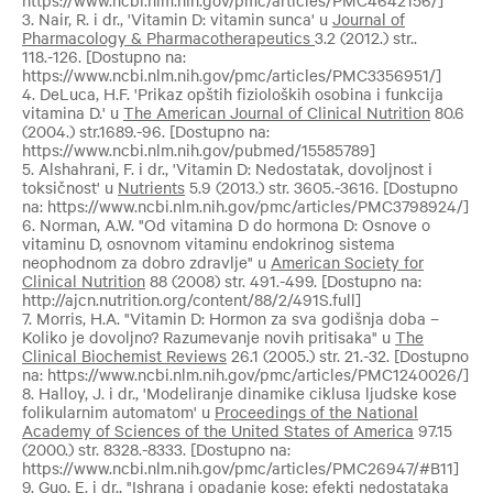
https://www.ncbi.nlm.nih.gov/pmc/articles/PMC4642156/]
3. Nair, R. i dr., 'Vitamin D: vitamin sunca' u
Journal of
Pharmacology & Pharmacotherapeutics
3.2 (2012.) str..
118.-126. [Dostupno na:
https://www.ncbi.nlm.nih.gov/pmc/articles/PMC3356951/]
4. DeLuca, H.F. 'Prikaz opštih fizioloških osobina i funkcija
vitamina D.' u
The American Journal of Clinical Nutrition
80.6
(2004.) str.1689.-96. [Dostupno na:
https://www.ncbi.nlm.nih.gov/pubmed/15585789]
5. Alshahrani, F. i dr., 'Vitamin D: Nedostatak, dovoljnost i
toksičnost' u
Nutrients
5.9 (2013.) str. 3605.-3616. [Dostupno
na: https://www.ncbi.nlm.nih.gov/pmc/articles/PMC3798924/]
6. Norman, A.W. "Od vitamina D do hormona D: Osnove o
vitaminu D, osnovnom vitaminu endokrinog sistema
neophodnom za dobro zdravlje" u
American Society for
Clinical Nutrition
88 (2008) str. 491.-499. [Dostupno na:
http://ajcn.nutrition.org/content/88/2/491S.full]
7. Morris, H.A. "Vitamin D: Hormon za sva godišnja doba –
Koliko je dovoljno? Razumevanje novih pritisaka" u
The
Clinical Biochemist Reviews
26.1 (2005.) str. 21.-32. [Dostupno
na: https://www.ncbi.nlm.nih.gov/pmc/articles/PMC1240026/]
8. Halloy, J. i dr., 'Modeliranje dinamike ciklusa ljudske kose
folikularnim automatom' u
Proceedings of the National
Academy of Sciences of the United States of America
97.15
(2000.) str. 8328.-8333. [Dostupno na:
https://www.ncbi.nlm.nih.gov/pmc/articles/PMC26947/#B11]
9. Guo, E. i dr., "Ishrana i opadanje kose: efekti nedostataka