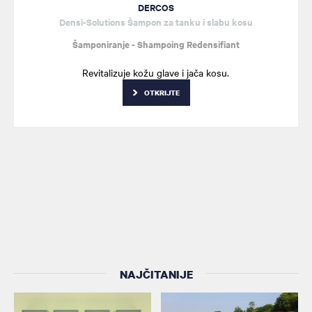
DERCOS
Densi-Solutions Šampon za tanku i slabu kosu
Šamponiranje - Shampoing Redensifiant
Revitalizuje kožu glave i jača kosu.
OTKRIJTE
NAJČITANIJE