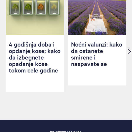
4 godišnja doba i
Noćni valunzi: kako
opdanje kose: kako
da ostanete
da izbegnete
smirene i
opadanje kose
naspavate se
tokom cele godine