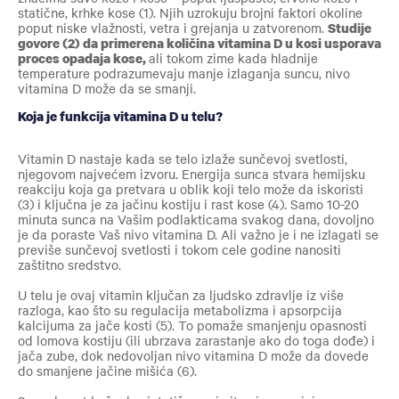
statične, krhke kose (1). Njih uzrokuju brojni faktori okoline
poput niske vlažnosti, vetra i grejanja u zatvorenom.
Studije
govore (2) da primerena količina vitamina D u kosi usporava
proces opadaja kose,
ali tokom zime kada hladnije
temperature podrazumevaju manje izlaganja suncu, nivo
vitamina D može da se smanji.
Koja je funkcija vitamina D u telu?
Vitamin D nastaje kada se telo izlaže sunčevoj svetlosti,
njegovom najvećem izvoru. Energija sunca stvara hemijsku
reakciju koja ga pretvara u oblik koji telo može da iskoristi
(3) i ključna je za jačinu kostiju i rast kose (4). Samo 10-20
minuta sunca na Vašim podlakticama svakog dana, dovoljno
je da poraste Vaš nivo vitamina D. Ali važno je i ne izlagati se
previše sunčevoj svetlosti i tokom cele godine nanositi
zaštitno sredstvo.
U telu je ovaj vitamin ključan za ljudsko zdravlje iz više
razloga, kao što su regulacija metabolizma i apsorpcija
kalcijuma za jače kosti (5). To pomaže smanjenju opasnosti
od lomova kostiju (ili ubrzava zarastanje ako do toga dođe) i
jača zube, dok nedovoljan nivo vitamina D može da dovede
do smanjene jačine mišića (6).