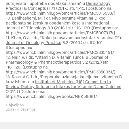
nutrijenata i upotreba dodataka ishrani" u
Dermatology
Practical & Conceptual
7.1 (2017.) str. 1.-10. [Dostupno na:
https://www.ncbi.nlm.nih.gov/pmc/articles/PMC5315033/]
10. Banihashemi, M. i dr, Nivo seruma vitamina D kod
pacijenata sa ženskim opadanjem kose u
International
Journal of Trichology
8.3 (2016.) str. 116.-120. [Dostupno na:
https://www.ncbi.nlm.nih.gov/pmc/articles/PMC5007917/]
11. Khan, Q.J. i dr., "Kako ja rešavam nedostatak vitamina D" u
Journal of Oncology Practice
6.2 (2010.) str. 97.-101.
[Dostupno na:
https://www.ncbi.nlm.nih.gov/pmc/articles/PMC2835491/]
12. Nair, R. i dr., 'Vitamin D: Vitamin sunca' u
Journal of
Pharmacology & Pharmacotherapeutics
3.2 (2012.) str.
118.-126. [Dostupno na:
https://www.ncbi.nlm.nih.gov/pmc/articles/PMC3356951/]
13. Ross, A.C. i dr., 'Preporuke uzimanja kalcijuma i vitamina D
kroz ishranu.' u
Institute of Medicine (US) Committee to
Review Dietary Reference Intakes for Vitamin D and Calcium
(2011.) [Dostupno na:
https://www.ncbi.nlm.nih.gov/books/NBK56061/]
Objavljeno
utorak 4 decembar