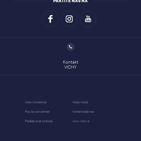
PRATITE NAS NA
Kontakt
VICHY
Uslovi Korišćenja
Mapa mesta
Pravila o privatnosti
Kontaktirajte nas
Podešavanje kolačića
www.vichy.rs