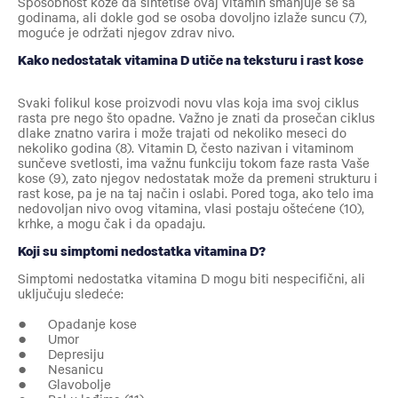
Sposobnost kože da sintetiše ovaj vitamin smanjuje se sa
godinama, ali dokle god se osoba dovoljno izlaže suncu (7),
moguće je održati njegov zdrav nivo.
Kako nedostatak vitamina D utiče na teksturu i rast kose
Svaki folikul kose proizvodi novu vlas koja ima svoj ciklus
rasta pre nego što opadne. Važno je znati da prosečan ciklus
dlake znatno varira i može trajati od nekoliko meseci do
nekoliko godina (8). Vitamin D, često nazivan i vitaminom
sunčeve svetlosti, ima važnu funkciju tokom faze rasta Vaše
kose (9), zato njegov nedostatak može da premeni strukturu i
rast kose, pa je na taj način i oslabi. Pored toga, ako telo ima
nedovoljan nivo ovog vitamina, vlasi postaju oštećene (10),
krhke, a mogu čak i da opadaju.
Koji su simptomi nedostatka vitamina D?
Simptomi nedostatka vitamina D mogu biti nespecifični, ali
uključuju sledeće:
● Opadanje kose
● Umor
● Depresiju
● Nesanicu
● Glavobolje