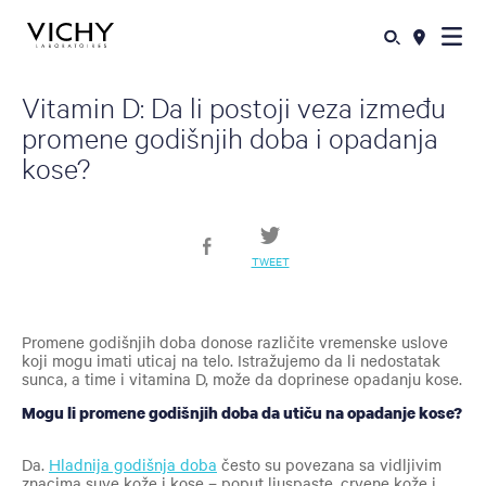
Vitamin D: Da li postoji veza između
promene godišnjih doba i opadanja
kose?
TWEET
Promene godišnjih doba donose različite vremenske uslove
koji mogu imati uticaj na telo. Istražujemo da li nedostatak
sunca, a time i vitamina D, može da doprinese opadanju kose.
Mogu li promene godišnjih doba da utiču na opadanje kose?
Da.
Hladnija godišnja doba
često su povezana sa vidljivim
znacima suve kože i kose – poput ljuspaste, crvene kože i