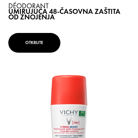
DÉODORANT
UMIRUJUĆA 48-ČASOVNA ZAŠTITA
OD ZNOJENJA
OTKRIJTE