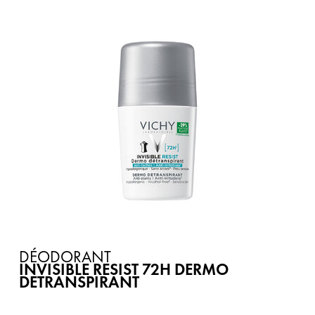
DÉODORANT
INVISIBLE RESIST 72H DERMO
DETRANSPIRANT