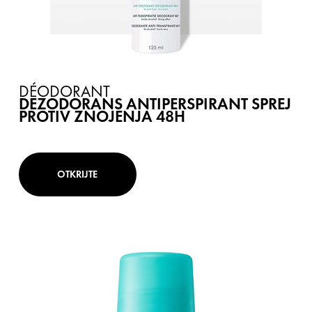
DÉODORANT
DEZODORANS ANTIPERSPIRANT SPREJ
PROTIV ZNOJENJA 48H
OTKRIJTE