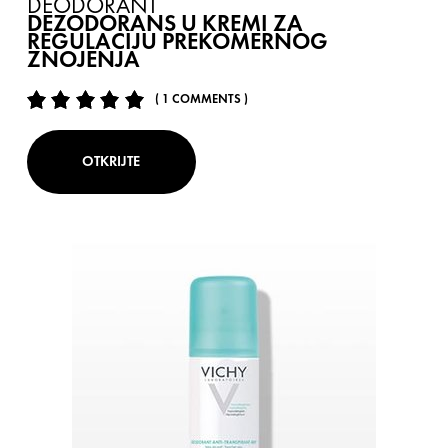
DÉODORANT
DEZODORANS U KREMI ZA
REGULACIJU PREKOMERNOG
ZNOJENJA
( 1 COMMENTS )
OTKRIJTE