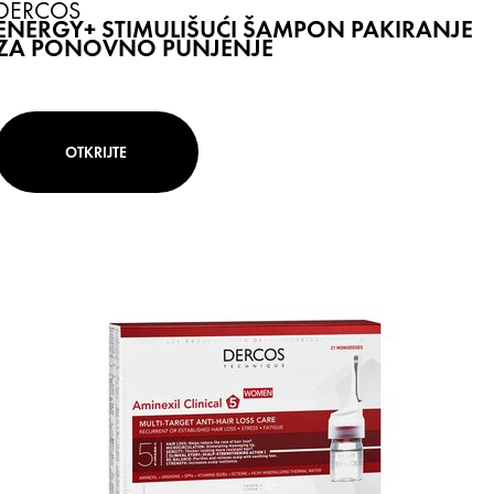
DERCOS
ENERGY+ STIMULIŠUĆI ŠAMPON PAKIRANJE
ZA PONOVNO PUNJENJE
OTKRIJTE