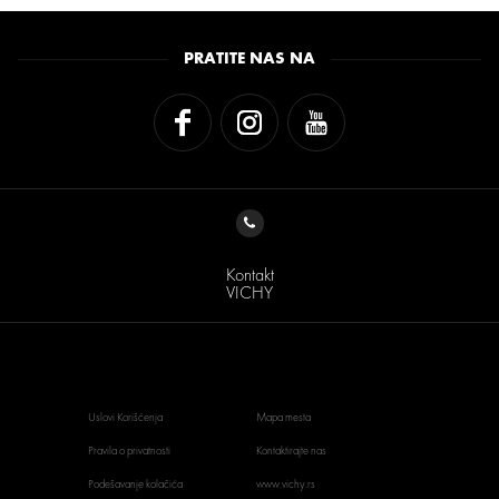
PRATITE NAS NA
Kontakt
VICHY
Uslovi Korišćenja
Mapa mesta
Pravila o privatnosti
Kontaktirajte nas
Podešavanje kolačića
www.vichy.rs