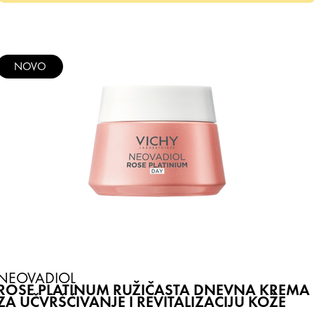
NOVO
NEOVADIOL
ROSE PLATINUM RUŽIČASTA DNEVNA KREMA
ZA UČVRŠĆIVANJE I REVITALIZACIJU KOŽE