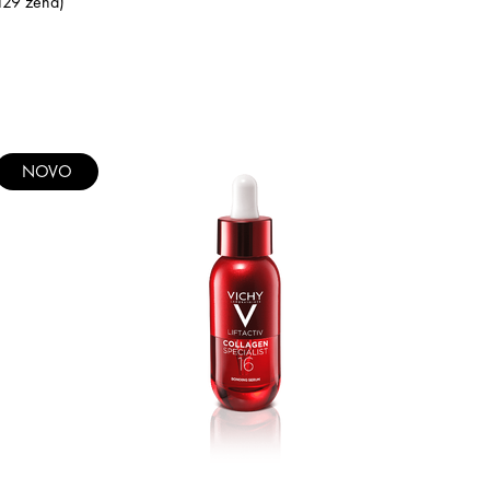
129 žena)
NOVO