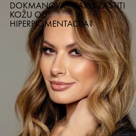
DOKMANOVIĆ: KAKO ZAŠTITI
KOŽU OD
HIPERPIGMENTACIJA?