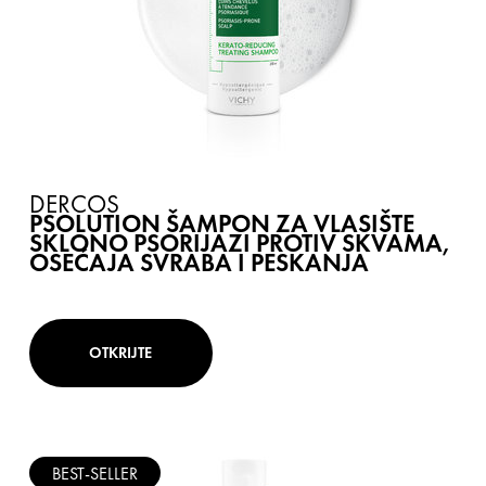
DERCOS
PSOLUTION ŠAMPON ZA VLASIŠTE
SKLONO PSORIJAZI PROTIV SKVAMA,
OSEĆAJA SVRABA I PESKANJA
OTKRIJTE
BEST-SELLER