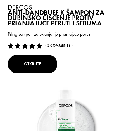
DERCOS
ANTI-DANDRUFF K ŠAMPON ZA
DUBINSKO ČIŠĆENJE PROTIV
PRIANJAJUĆE PERUTI I SEBUMA
Piling šampon za uklanjanje prianjajuće peruti
( 2 COMMENTS )
OTKRIJTE