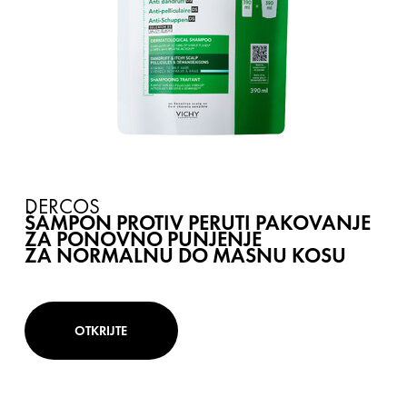
DERCOS
ŠAMPON PROTIV PERUTI PAKOVANJE
ZA PONOVNO PUNJENJE
ZA NORMALNU DO MASNU KOSU
OTKRIJTE