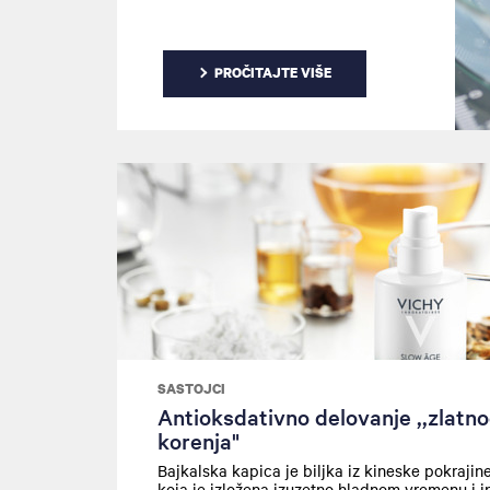
sjaja? Bacićemo pogled na
revitalizujuća svojstva vitamina C.
PROČITAJTE VIŠE
SASTOJCI
Antioksdativno delovanje ,,zlatn
korenja"
Bajkalska kapica je biljka iz kineske pokrajin
koja je izložena izuzetno hladnom vremenu i 