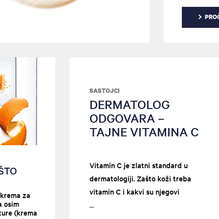
PROČ
SASTOJCI
DERMATOLOG
ODGOVARA –
TAJNE VITAMINA C
Vitamin C je zlatni standard u
ŠTO
dermatologiji. Zašto koži treba
vitamin C i kakvi su njegovi
a krema za
a osim
uticaji na kožu?
sture (krema