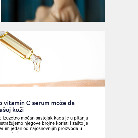
o vitamin C serum može da
vašoj koži
e izuzetno moćan sastojak kada je u pitanju
Istražujemo njegove brojne koristi i zašto je
erum jedan od najosnovnijih proizvoda u
i nege kože.