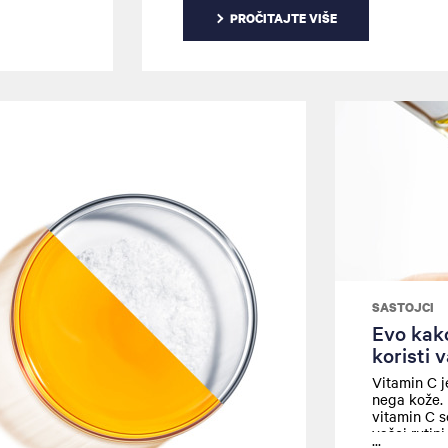
PROČITAJTE VIŠE
SASTOJCI
Evo kak
koristi 
Vitamin C j
nega kože. 
vitamin C s
vašoj rutin