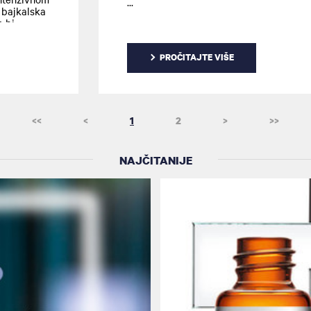
posebno na intestinalnu
 bajkalska
mikrofloru. Bifidus je probiotski
o bi
erovatno
sastojak dobijen fermentacijom
bakterija Bifidobacterium
PROČITAJTE VIŠE
Longum. Vichy je predstavio
inovaciju koristeći ovaj neživi
probiotski sastojak blagotvoran
<<
<
1
2
>
>>
prema koži u svojoj novoj
formulaciji.
NAJČITANIJE