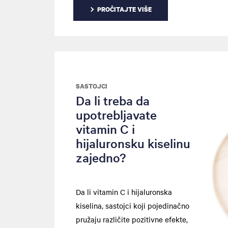
PROČITAJTE VIŠE
SASTOJCI
Da li treba da
upotrebljavate
vitamin C i
hijaluronsku kiselinu
zajedno?
Da li vitamin C i hijaluronska
kiselina, sastojci koji pojedinačno
pružaju različite pozitivne efekte,