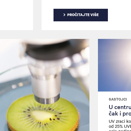
rate pažnju
PROČITAJTE VIŠE
SASTOJCI
U centru
čak i pr
UV zraci ko
od 25% UVB 
cele godine