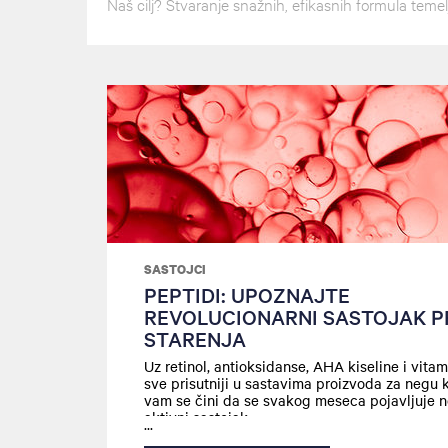
Naš cilj? Stvaranje snažnih, efikasnih formula teme
SASTOJCI
PEPTIDI: UPOZNAJTE
REVOLUCIONARNI SASTOJAK P
STARENJA
Uz retinol, antioksidanse, AHA kiseline i vitami
sve prisutniji u sastavima proizvoda za negu
vam se čini da se svakog meseca pojavljuje no
aktivni sastojak.