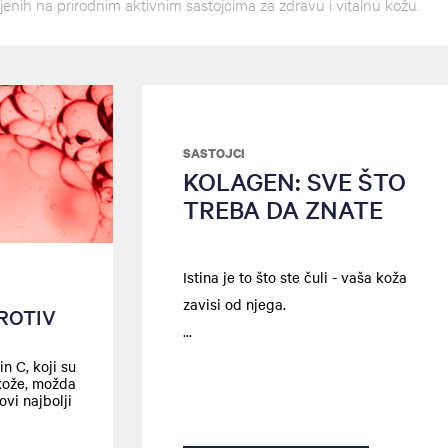
ljenih na prirodnim aktivnim sastojcima za zdravu i vitalnu kožu.
SASTOJCI
KOLAGEN: SVE ŠTO
TREBA DA ZNATE
Istina je to što ste čuli - vaša koža
zavisi od njega.
ROTIV
n C, koji su
 kože, možda
vi najbolji