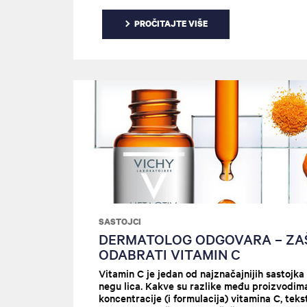
treba upotrebljavati zajedno?
PROČITAJTE VIŠE
Istražujemo kako mogu da se
kombinuju u rutini nege kože.
SASTOJCI
DERMATOLOG ODGOVARA – ZA
ODABRATI VITAMIN C
Vitamin C je jedan od najznačajnijih sastojk
negu lica. Kakve su razlike među proizvodim
koncentracije (i formulacija) vitamina C, tek