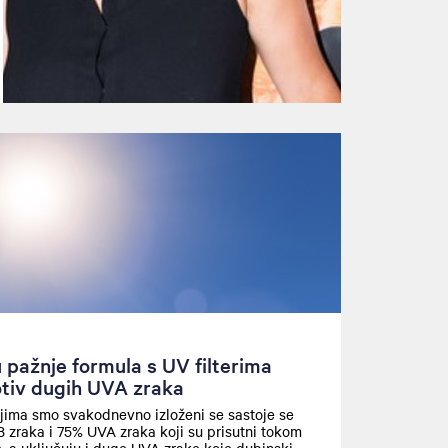
 pažnje formula s UV filterima
otiv dugih UVA zraka
jima smo svakodnevno izloženi se sastoje se
zraka i 75% UVA zraka koji su prisutni tokom
, a uključuju i duge UVA zrake koje dubinski