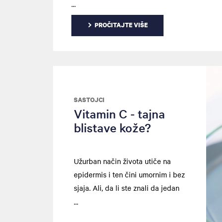
ili serum)? Na šta bi potrošači trebalo da ob
kod kupovine?
PROČITAJTE VIŠE
SASTOJCI
Vitamin C - tajna
blistave kože?
Užurban način života utiče na
epidermis i ten čini umornim i bez
sjaja. Ali, da li ste znali da jedan
od najpoznatijih vitamina može
biti ključ blistave kože zdravog