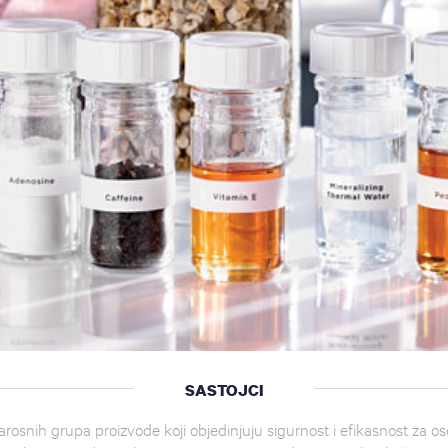
SASTOJCI
snih grupa proizvode koji objedinjuju sigurnost i efikasnost za oset