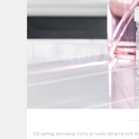
Od samog osnivanja Vichy je nudio ženama svih staro