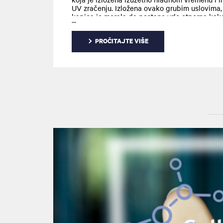
UV zračenju. Izložena ovako grubim uslovima,
kapica je morala da postane vrlo otporna kak
preživela. Tako je i njeno korenje postalo nev
snažno i dobilo je naziv ,,zlatno korenje".
PROČITAJTE VIŠE