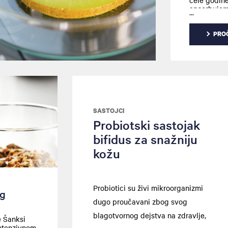
apsorbujem
PROČ
SASTOJCI
Probiotski sastojak
bifidus za snažniju
kožu
Probiotici su živi mikroorganizmi
og
dugo proučavani zbog svog
blagotvornog dejstva na zdravlje,
e Šanksi
intenzivnom