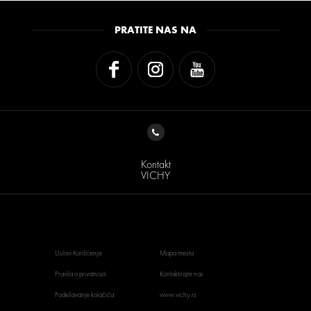
PRATITE NAS NA
Kontakt
VICHY
Uslovi Korišćenja
Mapa mesta
Pravila o privatnosti
Kontaktirajte nas
Podešavanje kolačića
www.vichy.rs