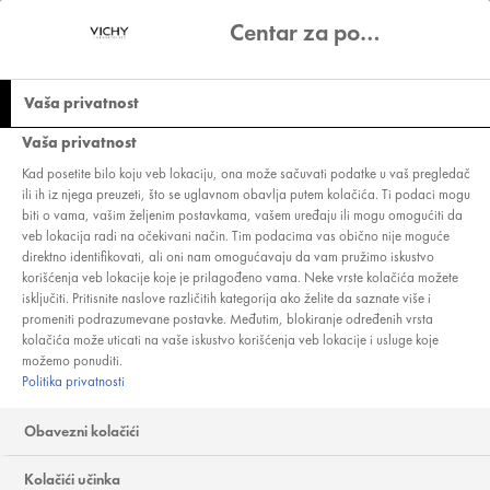
Centar za podešavanje privatnosti
NEGA PROTIV
Vaša privatnost
ZNAKOVA STARENJA
Vaša privatnost
Kad posetite bilo koju veb lokaciju, ona može sačuvati podatke u vaš pregledač
Borba protiv znakova starenja je moguća zahvaljujući Vichy
ili ih iz njega preuzeti, što se uglavnom obavlja putem kolačića. Ti podaci mogu
liniji preparata protiv znakova starenja koji su prilagođeni
biti o vama, vašim željenim postavkama, vašem uređaju ili mogu omogućiti da
vašem tipu kože, godinama i životnom stilu. Ova linija je
veb lokacija radi na očekivani način. Tim podacima vas obično nije moguće
napravljene tako da ublažava znakove starenja kao što su
direktno identifikovati, ali oni nam omogućavaju da vam pružimo iskustvo
bore, sitne linije, opuštena koža i ostale pokazatelje godina
korišćenja veb lokacije koje je prilagođeno vama. Neke vrste kolačića možete
starosti.
isključiti. Pritisnite naslove različitih kategorija ako želite da saznate više i
promeniti podrazumevane postavke. Međutim, blokiranje određenih vrsta
kolačića može uticati na vaše iskustvo korišćenja veb lokacije i usluge koje
možemo ponuditi.
Politika privatnosti
LIFTACTIV
Obavezni kolačići
Kolačići učinka