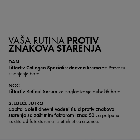
VAŠA RUTINA
PROTIV
ZNAKOVA STARENJA
DAN​
Liftactiv Collagen Specialist dnevna krema
za čvrstoću i
smanjenje bora.
NOĆ​
Liftactiv Retinol Serum
za zaglađivanje dubokih bora.
SLEDEĆE JUTRO​
Capital Soleil dnevni vodeni fluid protiv znakova
starenja sa zaštitnim faktorom iznad 50
za potpunu
zaštitu od fotostarenja i štetnih uticaja sunca.