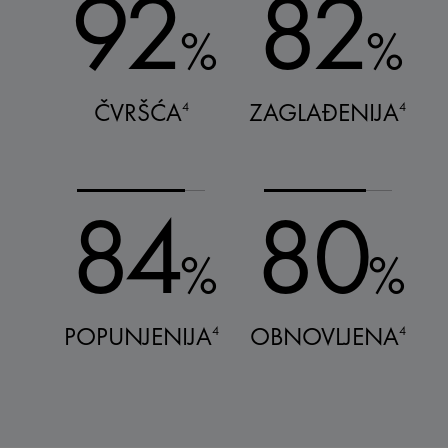
92
82
%
%
ČVRŠĆA
ZAGLAĐENIJA
4
4
84
80
%
%
POPUNJENIJA
OBNOVLJENA
4
4