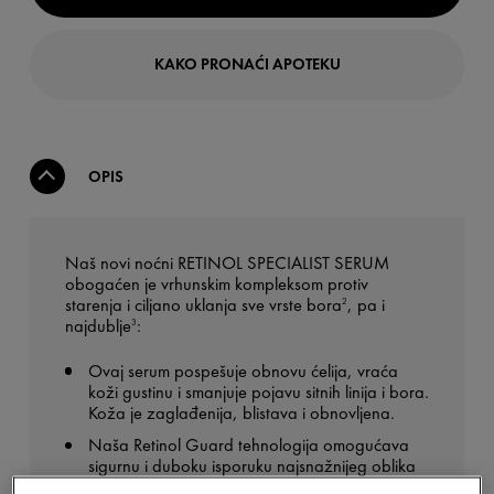
KAKO PRONAĆI APOTEKU
OPIS
Naš novi noćni RETINOL SPECIALIST SERUM
obogaćen je vrhunskim kompleksom protiv
starenja i ciljano uklanja sve vrste bora
, pa i
2
najdublje
:​​
3
Ovaj serum pospešuje obnovu ćelija, vraća
koži gustinu i smanjuje pojavu sitnih linija i bora.
Koža je zaglađenija, blistava i obnovljena.​
Naša Retinol Guard tehnologija omogućava
sigurnu i duboku isporuku najsnažnijeg oblika
čistog retinola u kožu.