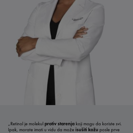
„Retinol je molekul
protiv starenja
koji mogu da koriste svi.
Ipak, morate imati u vidu da može
isušiti kožu
posle prve