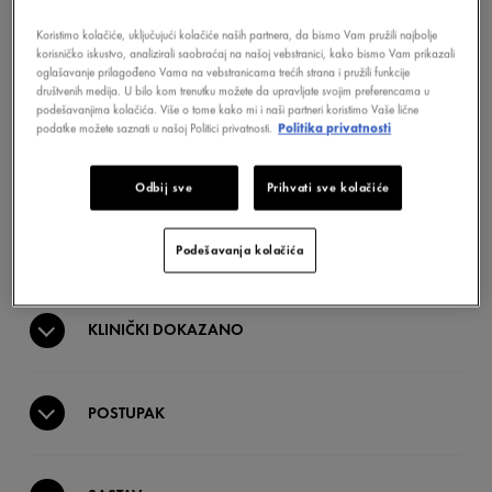
Koristimo kolačiće, uključujući kolačiće naših partnera, da bismo Vam pružili najbolje
korisničko iskustvo, analizirali saobraćaj na našoj vebstranici, kako bismo Vam prikazali
oglašavanje prilagođeno Vama na vebstranicama trećih strana i pružili funkcije
DOBROBITI
društvenih medija. U bilo kom trenutku možete da upravljate svojim preferencama u
podešavanjima kolačića. Više o tome kako mi i naši partneri koristimo Vaše lične
podatke možete saznati u našoj Politici privatnosti.
Politika privatnosti
TEKSTURA
Odbij sve
Prihvati sve kolačiće
AKTIVNI SASTOJCI
Podešavanja kolačića
KLINIČKI DOKAZANO
POSTUPAK