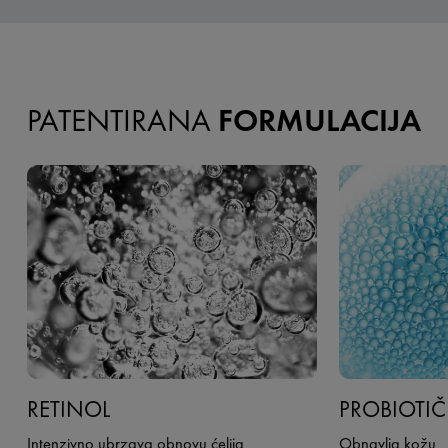
PATENTIRANA
FORMULACIJA
RETINOL
PROBIOTIČ
Intenzivno ubrzava obnovu ćelija
Obnavlja kožu