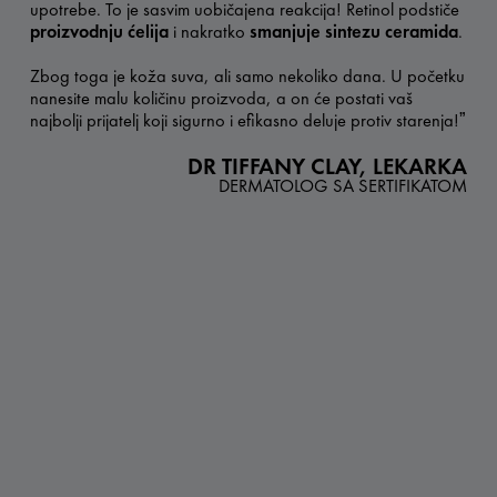
upotrebe. To je sasvim uobičajena reakcija! Retinol podstiče
proizvodnju ćelija
i nakratko
smanjuje sintezu ceramida
.​
Zbog toga je koža suva, ali samo nekoliko dana. U početku
nanesite malu količinu proizvoda, a on će postati vaš
najbolji prijatelj koji sigurno i efikasno deluje protiv starenja!​ˮ
DR TIFFANY CLAY, LEKARKA
DERMATOLOG SA SERTIFIKATOM