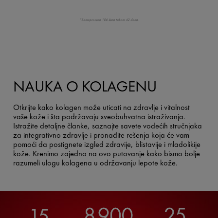
*Samoprocena 106 žena tokom 42 dana.
NAUKA O KOLAGENU
Otkrijte kako kolagen može uticati na zdravlje i vitalnost
vaše kože i šta podržavaju sveobuhvatna istraživanja.
Istražite detaljne članke, saznajte savete vodećih stručnjaka
za integrativno zdravlje i pronađite rešenja koja će vam
pomoći da postignete izgled zdravije, blistavije i mladolikije
kože. Krenimo zajedno na ovo putovanje kako bismo bolje
razumeli ulogu kolagena u održavanju lepote kože.