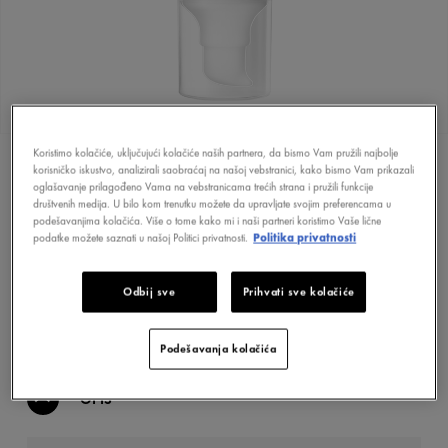
Koristimo kolačiće, uključujući kolačiće naših partnera, da bismo Vam pružili najbolje
korisničko iskustvo, analizirali saobraćaj na našoj vebstranici, kako bismo Vam prikazali
oglašavanje prilagođeno Vama na vebstranicama trećih strana i pružili funkcije
društvenih medija. U bilo kom trenutku možete da upravljate svojim preferencama u
podešavanjima kolačića. Više o tome kako mi i naši partneri koristimo Vaše lične
KUPITE ONLINE
podatke možete saznati u našoj Politici privatnosti.
Politika privatnosti
Odbij sve
Prihvati sve kolačiće
KAKO PRONAĆI APOTEKU
Podešavanja kolačića
OPIS