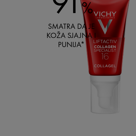
91
%
SMATRA DA JE
KOŽA SJAJNA I
PUNIJA*