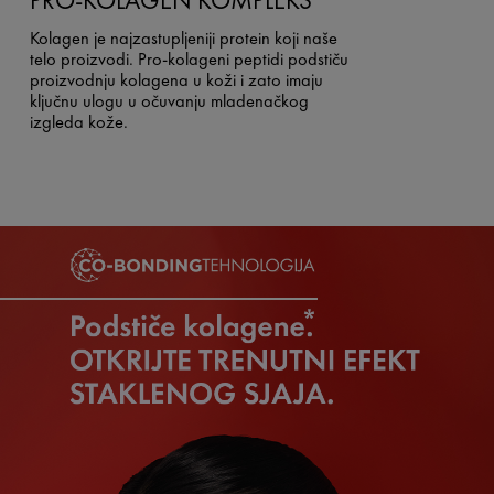
Kolagen je najzastupljeniji protein koji naše
telo proizvodi. Pro-kolageni peptidi podstiču
proizvodnju kolagena u koži i zato imaju
ključnu ulogu u očuvanju mladenačkog
izgleda kože.