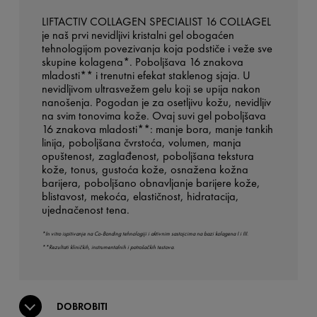
LIFTACTIV COLLAGEN SPECIALIST 16 COLLAGEL
je naš prvi nevidljivi kristalni gel obogaćen
tehnologijom povezivanja koja podstiče i veže sve
skupine kolagena*. Poboljšava 16 znakova
mladosti** i trenutni efekat staklenog sjaja. U
nevidljivom ultrasvežem gelu koji se upija nakon
nanošenja. Pogodan je za osetljivu kožu, nevidljiv
na svim tonovima kože. Ovaj suvi gel poboljšava
16 znakova mladosti**: manje bora, manje tankih
linija, poboljšana čvrstoća, volumen, manja
opuštenost, zaglađenost, poboljšana tekstura
kože, tonus, gustoća kože, osnažena kožna
barijera, poboljšano obnavljanje barijere kože,
blistavost, mekoća, elastičnost, hidratacija,
ujednačenost tena.
*In vitro ispitivanje na Co-Bonding tehnologiji i aktivnim sastojcima na bazi kolagena I i III.
**Rezultati kliničkih, instrumentalnih i potrošačkih testova.
DOBROBITI