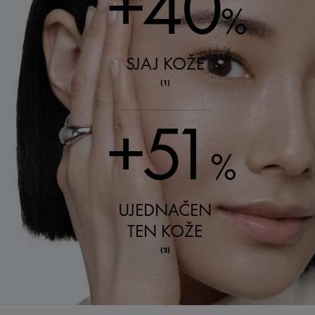
+40
%
SJAJ KOŽE
(1)
+51
%
UJEDNAČEN
TEN KOŽE
(2)