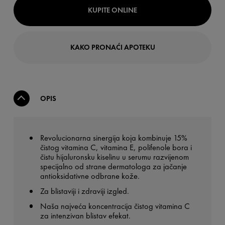
KUPITE ONLINE
KAKO PRONAĆI APOTEKU
OPIS
Revolucionarna sinergija koja kombinuje 15%
čistog vitamina C, vitamina E, polifenole bora i
čistu hijaluronsku kiselinu u serumu razvijenom
specijalno od strane dermatologa za jačanje
antioksidativne odbrane kože.
Za blistaviji i zdraviji izgled.
Naša najveća koncentracija čistog vitamina C
za intenzivan blistav efekat.