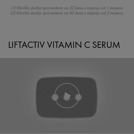
(1) Klinička studija sprovedena na 52 žene u trajanju od 1 meseca.
(2) Klinička studija sprovedena na 40 žena u trajanju od 3 meseca.
LIFTACTIV VITAMIN C SERUM