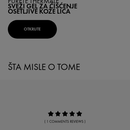
PURETÉ THERMALE
SVEŽI GEL ZA ČIŠĆENJE
OSETLJIVE KOŽE LICA
OTKRIJTE
ŠTA MISLE O TOME
( 1 COMMENTS REVIEWS )