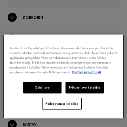
DOBROBITI
TEKSTURA
Koristimo kolačiće, uključujući kolačiće naših partnera, da bismo Vam pružili najbolje
korisničko iskustvo, analizirali saobraćaj na našoj vebstranici, kako bismo Vam prikazali
oglašavanje prilagođeno Vama na vebstranicama trećih strana i pružili funkcije
AKTIVNI SASTOJCI
društvenih medija. U bilo kom trenutku možete da upravljate svojim preferencama u
podešavanjima kolačića. Više o tome kako mi i naši partneri koristimo Vaše lične
podatke možete saznati u našoj Politici privatnosti.
Politika privatnosti
KLINIČKI DOKAZANO
Odbij sve
Prihvati sve kolačiće
POSTUPAK
Podešavanja kolačića
SASTAV