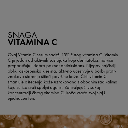
SNAGA
VITAMINA C
Ovaj Vitamin C serum sadrži 15% čistog vitamina C. Vitamin
C je jedan od aktivnih sastojaka koje dermatolozi najviše
preporučuju i dobro poznat antioksidans. Njegov najčistiji
oblik, askorbinska kiselina, aktivno učestvuje u borbi protiv
znakova starenja štiteći površinu kože. Čisti vitamin C
smanjuje oštećenja kože uzrokovana slobodnim radikalima
koje su izazvali spoljni agensi. Zahvaljujući visokoj
koncentraciji čistog vitamina C, koža vraća svoj sjaj i
ujednačen ten.