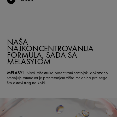
NAŠA
NAJKONCENTROVANIJA
FORMULA, SADA SA
MELASYLOM
MELASYL
. Novi, višestruko patentirani sastojak, dokazano
smanjuje tamne mrlje presretanjem viška melanina pre nego
što ostavi trag na koži.