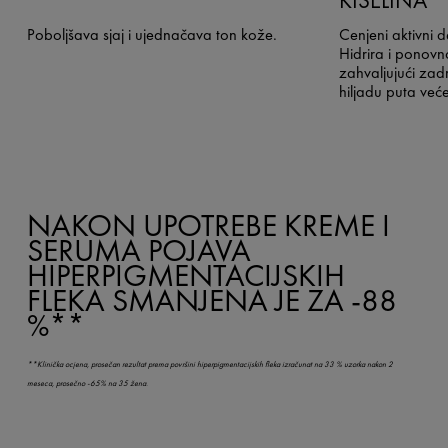
Poboljšava sjaj i ujednačava ton kože.
Cenjeni aktivni 
Hidrira i ponov
zahvaljujući zad
hiljadu puta već
NAKON UPOTREBE KREME I
SERUMA POJAVA
HIPERPIGMENTACIJSKIH
FLEKA SMANJENA JE ZA -88
%**
**Klinička ocjena, prosečan rezultat prema površini hiperpigmentacijskih fleka izračunat na 33 % uzorka nakon 2
meseca, prosečno -65% na 35 žena.