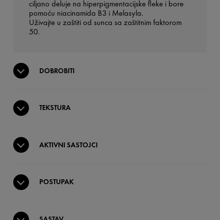
ciljano deluje na hiperpigmentacijske fleke i bore
pomoću niacinamida B3 i Melasyla.
Uživajte u zaštiti od sunca sa zaštitnim faktorom
50.
DOBROBITI
TEKSTURA
AKTIVNI SASTOJCI
POSTUPAK
SASTAV