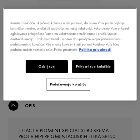
Koristimo kolačiće, uključujući kolačiće naših partnera, da bismo Vam pružili najbolje
korisničko iskustvo, analizirali saobraćaj na našoj vebstranici, kako bismo Vam prikazali
oglašavanje prilagođeno Vama na vebstranicama trećih strana i pružili funkcije
društvenih medija. U bilo kom trenutku možete da upravljate svojim preferencama u
podešavanjima kolačića. Više o tome kako mi i naši partneri koristimo Vaše lične
podatke možete saznati u našoj Politici privatnosti.
Politika privatnosti
KUPITE ONLINE
Odbij sve
Prihvati sve kolačiće
KAKO PRONAĆI APOTEKU
Podešavanja kolačića
OPIS
LIFTACTIV PIGMENT SPECIALIST B3 KREMA
PROTIV HIPERPIGMENTACIJSKIH FLEKA SPF50