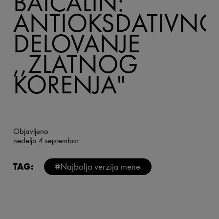
BAICALIN:
ANTIOKSDATIVN
DELOVANJE
,,ZLATNOG
KORENJA"
BAICALIN: Antioksdativno delovanje ,,zlatnog
korenja"
Objavljeno
nedelja 4 septembar
TAG:
#Najbolja verzija mene