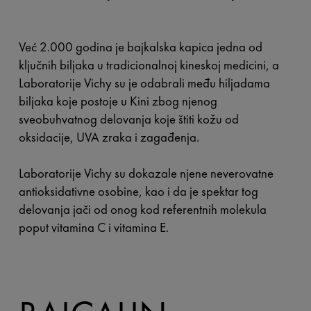
Već 2.000 godina je bajkalska kapica jedna od
ključnih biljaka u tradicionalnoj kineskoj medicini, a
Laboratorije Vichy su je odabrali među hiljadama
biljaka koje postoje u Kini zbog njenog
sveobuhvatnog delovanja koje štiti kožu od
oksidacije, UVA zraka i zagađenja.
Laboratorije Vichy su dokazale njene neverovatne
antioksidativne osobine, kao i da je spektar tog
delovanja jači od onog kod referentnih molekula
poput vitamina C i vitamina E.