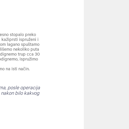
desno stopalo preko
 kažiprsti ispruženi i
ahom lagano spuštamo
 dišemo nekoliko puta
podignemo trup cca 30
podignemo, ispružimo
 na isti način.
a, posle operacija
a nakon bilo kakvog