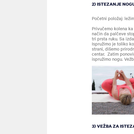
2) ISTEZANJE NOG
Početni položaj: lež
Privučemo kolena ka 
način da palčeve sto
tri prsta ruku. Sa iz
Ispružimo je toliko k
strani, dišemo priro
centar. Zatim ponovi
ispružimo nogu. Vežb
3) VEŽBA ZA ISTE