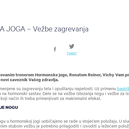
JOGA – Vežbe zagrevanja
TWEET
fikovanim trenerom Hormonske joge, Renatom Reiner, Vichy Vam pr
 novi saveznik Vašeg zdravlja.
enjene su zagrevanju tela i opuštanju napetosti. Uz primenu
bastri
 na hormonski sastav. Dele se na vežbe istezanja nogu i vežbe za is
koji način ih treba primenjivati za makismalni efekat.
NJE NOGU
ogu u hormonskoj jogi uobičajeno se rade u stojećem položaju. U sl
nim stubom vežbu je potrebno prilagoditi i izvoditi u ležećem položa