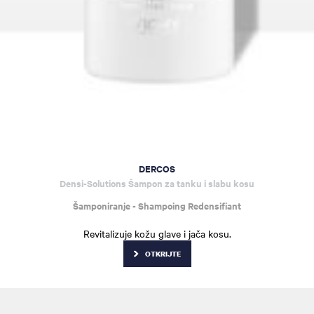
DERCOS
Densi-Solutions Šampon za tanku i slabu kosu
Šamponiranje - Shampoing Redensifiant
Revitalizuje kožu glave i jača kosu.
OTKRIJTE