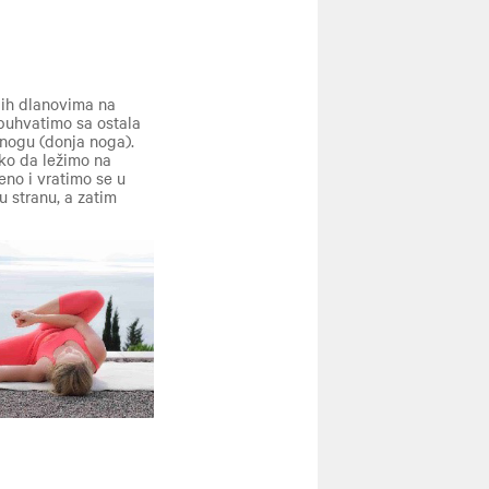
 ih dlanovima na
buhvatimo sa ostala
 nogu (donja noga).
ako da ležimo na
no i vratimo se u
 stranu, a zatim