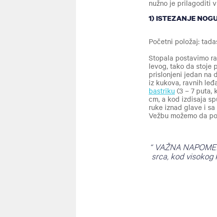
nužno je prilagoditi
1) ISTEZANJE NOG
Početni položaj: ta
Stopala postavimo ra
levog, tako da stoje p
prislonjeni jedan na
iz kukova, ravnih leđ
bastriku
(3 – 7 puta, 
cm, a kod izdisaja s
ruke iznad glave i s
Vežbu možemo da pono
VAŽNA NAPOMENA: 
srca, kod visokog 