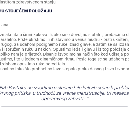
 vlastitom zdravstvenom stanju.
U U STOJEĆEM POLOŽAJU
dasana
zmaknuta u širini kukova ili, ako smo dovoljno stabilni, prebacimo 
aralelno. Prste ukrstimo ili ih stavimo u venus mudru - prsti ukršteni,
 drugog. Sa udahom podignemo ruke iznad glave, a zatim se sa izd
a i ispruženih ruku u naklon. Opustimo leđa i glavu i iz tog položaja
koliko nam je prijatno). Disanje izvodimo na način što kod udisaja 
pustimo, i to u jednom dinamičnom ritmu. Posle toga se sa udahom 
a izdahom opustimo ruke pored tela.
vimo tako što prebacimo levo stopalo preko desnog i sve izvedemo
Bastriku ne izvodimo u slučaju bilo kakvih srčanih problem
krvnog pritiska, u trudnoći, za vreme menstruacije, tri mesec
operativnog zahvata.