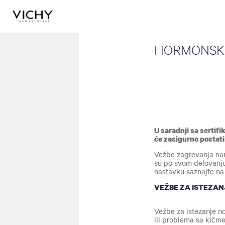
HORMONSKA 
U saradnji sa serti
će zasigurno postati
Vežbe zagrevanja nam
su po svom delovanju
nastavku saznajte na 
VEŽBE ZA ISTEZA
Vežbe za istezanje n
ili problema sa kičme