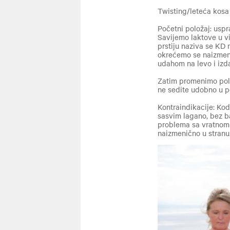
Twisting/leteća kosa
Početni položaj: usp
Savijemo laktove u vi
prstiju naziva se KD
okrećemo se naizmenič
udahom na levo i iz
Zatim promenimo polo
ne sedite udobno u p
Kontraindikacije: Kod
sasvim lagano, bez ba
problema sa vratnom 
naizmenično u stranu