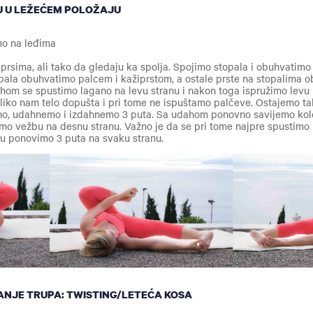
U U LEŽEĆEM POLOŽAJU
imo na leđima
prsima, ali tako da gledaju ka spolja. Spojimo stopala i obuhvatimo
pala obuhvatimo palcem i kažiprstom, a ostale prste na stopalima o
dahom se spustimo lagano na levu stranu i nakon toga ispružimo levu
oliko nam telo dopušta i pri tome ne ispuštamo palčeve. Ostajemo t
dno, udahnemo i izdahnemo 3 puta. Sa udahom ponovno savijemo kole
mo vežbu na desnu stranu. Važno je da se pri tome najpre spustimo u
u ponovimo 3 puta na svaku stranu.
ZANJE TRUPA: TWISTING/LETEĆA KOSA