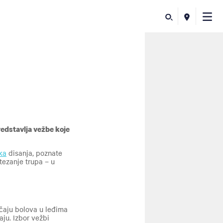
edstavlja vežbe koje
ka
disanja, poznate
tezanje trupa – u
učaju bolova u leđima
ju. Izbor vežbi