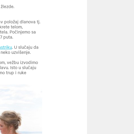
e žlezde.
v položaj dlanova tj.
krete telom,
tela. Počinjemo sa
7 puta.
striku
. U slučaju da
a neko uzvišenje.
com, vežbu izvodimo
avu. Isto u slučaju
o trup i ruke