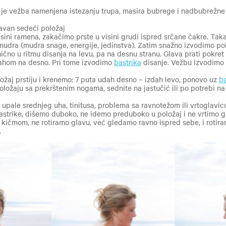
 je vežba namenjena istezanju trupa, masira bubrege i nadbubrežn
ravan sedeći položaj
sini ramena, zakačimo prste u visini grudi ispred srčane čakre. Taka
 mudra (mudra snage, energije, jedinstva). Zatim snažno izvodimo po
no u ritmu disanja na levu, pa na desnu stranu. Glava prati pokret 
dahom na desno. Pri tome izvodimo
bastrika
disanje. Vežbu izvodimo 
žaj prstiju i krenemo: 7 puta udah desno – izdah levo, ponovo uz
ba
oložaju sa prekrštenim nogama, sednite na jastučić ili po potrebi n
 upale srednjeg uha, tinitusa, problema sa ravnotežom ili vrtoglavi
strike, dišemo duboko, ne idemo preduboko u položaj i ne vrtimo gl
kičmom, ne rotiramo glavu, već gledamo ravno ispred sebe, i rotiram
.