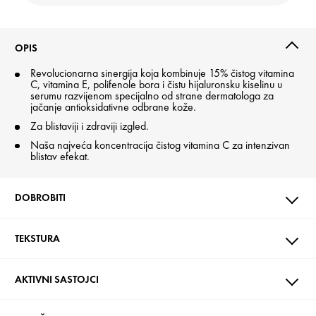
OPIS
Revolucionarna sinergija koja kombinuje 15% čistog vitamina
C, vitamina E, polifenole bora i čistu hijaluronsku kiselinu u
serumu razvijenom specijalno od strane dermatologa za
jačanje antioksidativne odbrane kože.
Za blistaviji i zdraviji izgled.
Naša najveća koncentracija čistog vitamina C za intenzivan
blistav efekat.
DOBROBITI
TEKSTURA
AKTIVNI SASTOJCI