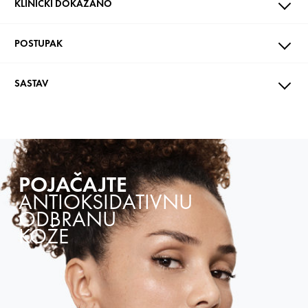
KLINIČKI DOKAZANO
POSTUPAK
SASTAV
POJAČAJTE
ANTIOKSIDATIVNU
ODBRANU
KOŽE