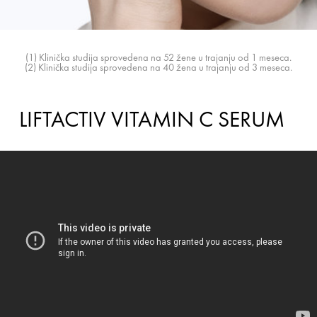
(1) Klinička studija sprovedena na 52 žene u trajanju od 1 meseca.
(2) Klinička studija sprovedena na 40 žena u trajanju od 3 meseca.
LIFTACTIV VITAMIN C SERUM