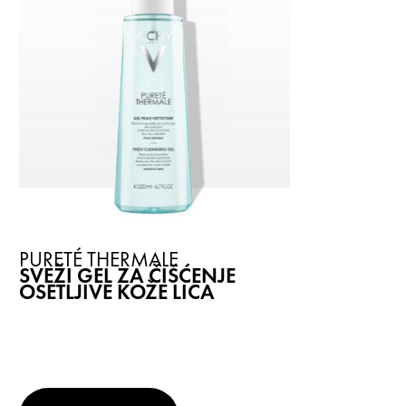
PURETÉ THERMALE
SVEŽI GEL ZA ČIŠĆENJE
OSETLJIVE KOŽE LICA