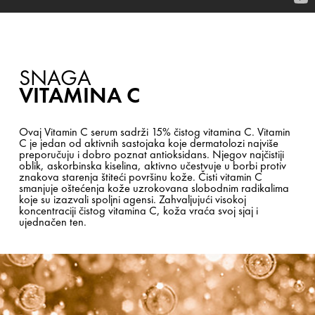
SNAGA
VITAMINA C
Ovaj Vitamin C serum sadrži 15% čistog vitamina C. Vitamin
C je jedan od aktivnih sastojaka koje dermatolozi najviše
preporučuju i dobro poznat antioksidans. Njegov najčistiji
oblik, askorbinska kiselina, aktivno učestvuje u borbi protiv
znakova starenja štiteći površinu kože. Čisti vitamin C
smanjuje oštećenja kože uzrokovana slobodnim radikalima
koje su izazvali spoljni agensi. Zahvaljujući visokoj
koncentraciji čistog vitamina C, koža vraća svoj sjaj i
ujednačen ten.