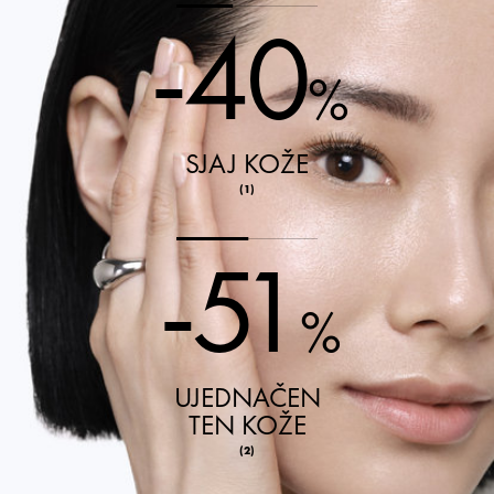
-40
%
SJAJ KOŽE
(1)
-51
%
UJEDNAČEN
TEN KOŽE
(2)