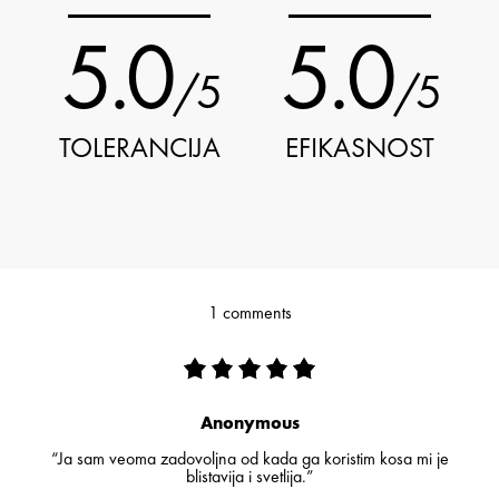
5.0
5.0
/5
/5
TOLERANCIJA
EFIKASNOST
1 comments
Anonymous
“Ja sam veoma zadovoljna od kada ga koristim kosa mi je
blistavija i svetlija.”