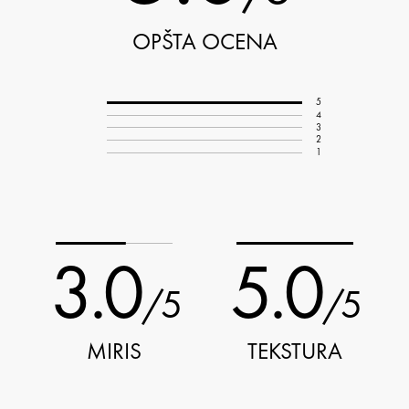
OPŠTA OCENA
5
4
3
2
1
3.0
5.0
/5
/5
MIRIS
TEKSTURA