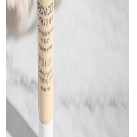
da se rešite podočnjaka i oteklih kapaka birajte između
Minéral 89 nege za područje oko očiju i Aqualia Thermal
balzama, a ako primećujete i prve borice uz podočnjake,
rešenje potražite u Slow Âge nezi. Ako želite da delujete na
već jasno vidljive bore, Liftactiv nega za područje oko očiju
bi mogla da bude odlično rešenje, a ako uz korekciju bora
želite i korekciju podočnjaka, ojačavajuće delovanje na
trepavice i generalno „osvetljujući“ efekat na ovo područje
odlučite se za Liftactiv serum 10. Ako ste u menopauzi ili
postmenopauzalnom životnom dobu, Neovadiol Contours će
osetljivom području oko očiju pružiti svu neophodnu
podršku i hladeći efekat tokom prijatne masaže posebno
osmišljenim aplikatorom.
Tekstura proizvoda je takođe nešto što treba uzeti u obzir.
Vichy nege za područje oko očiju dolaze u formi seruma ili
krema i svaka od ovih tekstura ima određene prednosti.
Kreme su generalno gušće i bogatije, dok su gelaste
teksture seruma lagane, osvežavajuće i ostavljaju intenzivan
osećaj glatkoće na koži. I jedna i druga vrsta teksture, u
zavisnosti od aktivnih sastojaka, može da smanji
podočnjake, oteklost, da deluje protiv finih linija, bora ili
gubitka čvrstine a treba da se odlučimo za onu koju više
volimo. Mnogima više prija da ujutru koriste lagane serume i
uživaju u osvežavajućem efektu glatkoće, dok za noć
ostavljaju bogat zaštitni efekat krema. Pa treba i o ovom
pristupu razmisliti.