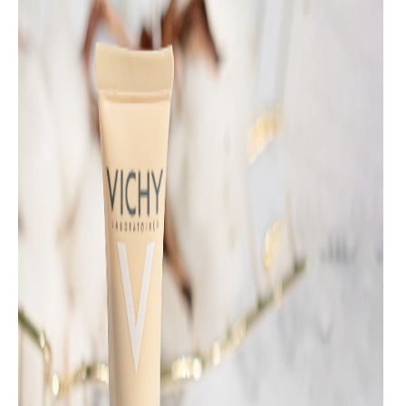
NEOVADIOL NEGA ZA PODRUČJE OKO OČIJU I USNE
namenjena je ženama koje žele da se bore sa efektima
menopauze na ovom području, odnosno gubitkom gustine i
pojavom opuštene kože. Jedinstven spoj aktivnih sastojaka:
Proteic Gf-a, koji podstiče faktore rasta i Pro-Xylana, koji
jača potporna tkiva gde se nalaze faktori rasta, odgovoran je
za efekte rekonstrukcije tkiva. Delovanje ovih sastojaka
dopunjeno je eperulinom koji deluje na sprečavanje
pigmentacije i vazodilataciju u koži što ublažava izgled
podočnjaka i kesica ispod očiju, a bogata tekstura sa karite
buterom, pčelinjim voskom i glicerolom snažno hidrira i
ishranjuje kožu. Moćan aplikator hladećeg efekta značajno
olakšava nanošenje ove nege i na područje oko očiju i na
usne.
Da budemo još praktičniji, možemo reći i ovako: ako želite