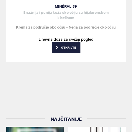
MINÉRAL 89
Snažnija i punija koža oko očiju sa hijaluronskom
kiselinom
Krema za područje oko očiju - Nega za područje oko očiju
Dnevna doza za svežiji pogled
OTKRIJTE
NAJČITANIJE