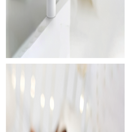
podignuti kapci i smanjeni tamni podočnjaci i kesice ispod
očiju.
LIFTACTIV SERUM 10 ZA PODRUČJE OKO OČIJU I
TREPAVICE
je jedini Vichy anti-ageing serum sa
ojačavajućim efektom na trepavice. Ciljano deluje na
znakove starenja područja oko očiju zahvaljujući visokoj
koncentraciji ramnoze (10%) i hijaluronskoj kiselini, a
ceramidi obezbeđuju osećaj jačih trepavica. Svilenkasta
tekstura ovog seruma kožu će osvežiti i učiniti glatkom, a
reflektujuće čestice korišćene u formulaciji trenutno će
obezbediti vizuelno posvetljujući efekat na ovo područje.