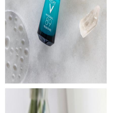
OKO OČIJU
je možda najmoćnija Vichy nega ako govorimo o
podočnjacima i ojačanju kože. Sa 89% Vichy vulkanske vode
u kombinaciji sa hijaluronskom kiselinom prirodnog porekla,
čistim kofeinom, karite buterom, glicerolom i ekstraktom
zelene mikroalge, Minéral 89 Eyes je prava doza snage za
svežiji pogled. Ovaj proizvod jača barijernu funkciju kože na
području oko očiju, uglačava tanke bore uz obezbeđenje 24
sata hidratacije i smanjuje tamne podočnjake za odmorniji
izgled.
SLOW ÂGE NEGA ZA PODRUČJE OKO OČIJU
je najmoćnija
Vichy probiotska nega prilagođena svim tipovima kože. Ova
krema je spoj prirodom inspirisanih aktivnih sastojaka koji
uključuju moćni antioksidans bajkalin, probiotski derivat
Bifidus, Vichy vulkansku vodu, ekstrakt ginkga bilobe i
kofein. Ova formula klinički dokazane efikasnosti se
preporučuje svim ženama koje su izložene štetnim uticajima
iz okoline i koje žele da koriguju prve znakove starenja kože
i da uspore njihovu pojavu.