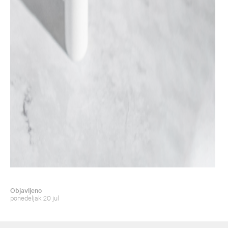
Finalno, jedan praktičan savet. Dok čekate da vidite pun
efekat svoje odabrane nege za područje oko očiju razmotrite
upotrebu korektivne šminke, posebno ukoliko Vas muče
podočnjaci. Odličnu korekciju boje i izgleda podočnjaka
možete postići pomoću
DERMABLEND FLUID tečnog
pudera
. Malu količinu Dermablend fluida fino utapkajte na
područje oko očiju na koje ste prethodno naneli svoju negu.
Efekat će biti trenutan.
Koža područja oko očiju zaista zahteva posebnu pažnju a
stučnjaci kažu da je najbolje vreme da započnemo da je
negujemo pre nego što uopšte pomislimo da nam ova nega
treba. Dakle, što pre to bolje. Na ovo ne treba da zaboravimo
i kada skinemo maske, a i taj dan će sigurno doći!
Saznajte više o
specijalnoj ponudi
na negu za oči i
Dermablend Fluid koju je za Vas pripremio Vichy!
Objavljeno
ponedeljak 20 jul