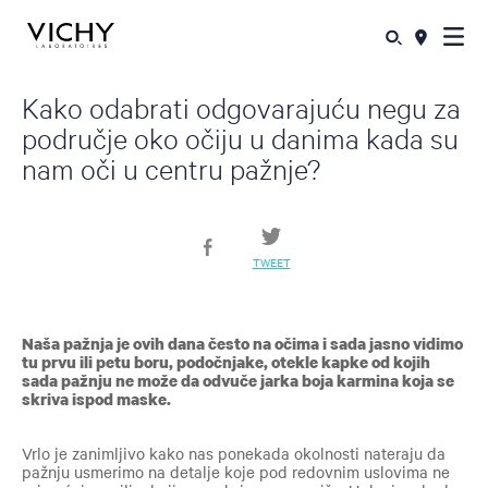
Kako odabrati odgovarajuću negu za
područje oko očiju u danima kada su
nam oči u centru pažnje?
TWEET
Naša pažnja je ovih dana često na očima i sada jasno vidimo
tu prvu ili petu boru, podočnjake, otekle kapke od kojih
sada pažnju ne može da odvuče jarka boja karmina koja se
skriva ispod maske.
Vrlo je zanimljivo kako nas ponekada okolnosti nateraju da
pažnju usmerimo na detalje koje pod redovnim uslovima ne