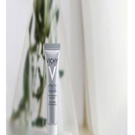
LIFACTIV YEUX KREMA ZA PODRUČJE OKO OČIJU
je
korektivna nega sa efektom liftinga prilagođena čak i
osetljivim očima. Njeni efekti su omogućeni kombinacijom 3
snažna aktivna sastojka: ramnoze, kofeina i escina (ekstrakt
divljeg kestena). Ramnoza na kožu deluje umirujuće,
povećava čvrstinu kože i deluje protiv bora dok su kofein i
escin odgovorni za dejsvo protiv podočnjaka i smanjenje
natečenosti kapaka. Rezultat upotrebe su ublažene bore,