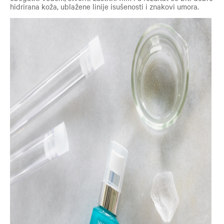
hidrirana koža, ublažene linije isušenosti i znakovi umora.
MINÉRAL 89 NEGA ZA JAČANJE I OBNAVLJANJE KOŽE