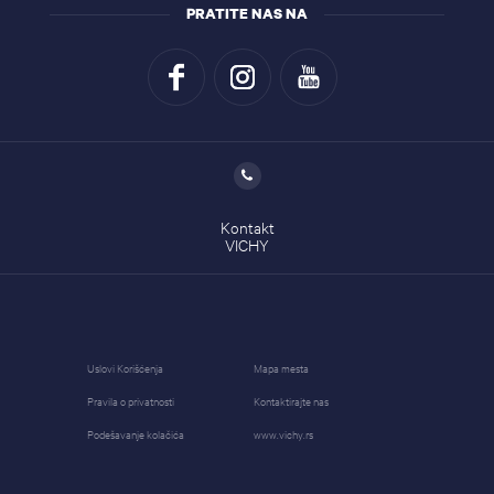
PRATITE NAS NA
Kontakt
VICHY
Uslovi Korišćenja
Mapa mesta
Pravila o privatnosti
Kontaktirajte nas
Podešavanje kolačića
www.vichy.rs