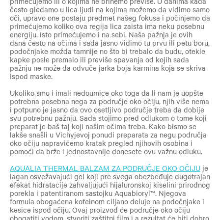
primećujemo ili o kojima ne brinemo previše. U danima kada
često gledamo u lica ljudi na kojima možemo da vidimo samo
oči, upravo one postaju predmet našeg fokusa i počinjemo da
primećujemo koliko ova regija lica zaista ima neku posebnu
energiju. Isto primećujemo i na sebi. Naša pažnja je ovih
dana često na očima i sada jasno vidimo tu prvu ili petu boru,
podočnjake možda tamnije no što bi trebalo da budu, otekle
kapke posle premalo ili previše spavanja od kojih sada
pažnju ne može da odvuče jarka boja karmina koja se skriva
ispod maske.
Ukoliko smo i imali nedoumice oko toga da li nam je uopšte
potrebna posebna nega za područje oko očiju, njih više nema
i potpuno je jasno da ovo osetljivo područje treba da dobije
svu potrebnu pažnju. Sada stojimo pred odlukom o tome koji
preparat je baš taj koji našim očima treba. Kako bismo se
lakše snašli u Vichyjevoj ponudi preparata za negu područja
oko očiju napravićemo kratak pregled njihovih osobina i
pomoći da brže i jednostavnije donesete ovu važnu odluku.
AQUALIA THERMAL BALZAM ZA PODRUČJE OKO OČIJU
je
lagan osvežavajući gel koji pre svega obezbeđuje dugotrajan
efekat hidratacije zahvaljujući hijaluronskoj kiselini prirodnog
porekla i patentiranom sastojku Aquabioryl™. Njegova
formula obogaćena kofeinom ciljano deluje na podočnjake i
kesice ispod očiju. Ovaj proizvod će područje oko očiju
obogatiti vodom, stvoriti zaštitni film i a rezultat će biti dobro