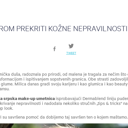
ROM PREKRITI KOŽNE NEPRAVILNOSTI
TWEET
nička duša
,
radoznala po prirodi, od malena
je
tragala za nečim što 
sformacijom i ispitivanjem sopstvenih granica. Obe strasti zadovolji
i glume
. Milica danas gradi svoju karijeru i kao glumica i kao beauty
lansu
.
ata srpska make-up umetnica
isprobavajući Dermablend liniju puder
krivanje nepravilnosti i nadodala nekoliko stručnih „tips & tricks“ na
p look.
u savršena pomoć da dobijemo taj savršen ten o kojem maštamo.