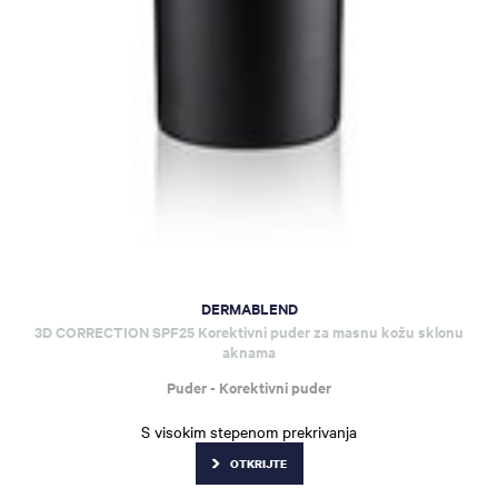
DERMABLEND
3D CORRECTION SPF25 Korektivni puder za masnu kožu sklonu
aknama
Puder - Korektivni puder
S visokim stepenom prekrivanja
OTKRIJTE