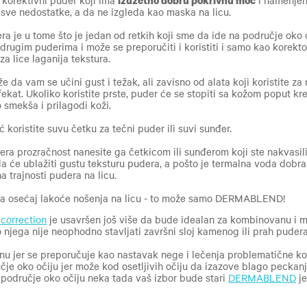
korektivni puder koji ima
izuzetno dobru pokrivnu moć
i namenjen 
 sve nedostatke, a da ne izgleda kao maska na licu.
 je u tome što je jedan od retkih koji sme da ide na područje oko o
drugim puderima i može se preporučiti i koristiti i samo kao korekt
 za lice laganija tekstura.
da vam se učini gust i težak, ali zavisno od alata koji koristite z
fekat.
Ukoliko koristite prste, puder će se stopiti sa kožom poput kr
 smekša i prilagodi koži.
 koristite suvu četku za tečni puder ili suvi sunđer.
era prozračnost nanesite ga četkicom ili sunđerom koji ste nakvasil
 će ublažiti gustu teksturu pudera, a pošto je termalna voda dobra 
a trajnosti pudera na licu.
 a osećaj lakoće nošenja na licu - to može samo DERMABLEND!
correction
je usavršen još više da bude idealan za kombinovanu i m
 njega nije neophodno stavljati završni sloj kamenog ili prah pudera
linu jer se preporučuje kao nastavak nege i lečenja problematične ko
čje oko očiju jer može kod osetljivih očiju da izazove blago peckan
 područje oko očiju neka tada vaš izbor bude stari
DERMABLEND
je