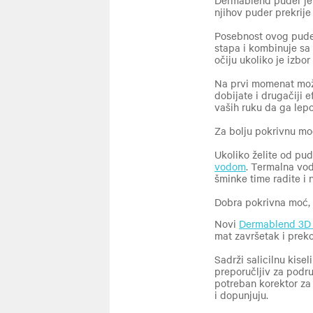
Dermablend puder je 
njihov puder prekrije
Posebnost ovog pudera
stapa i kombinuje sa 
očiju ukoliko je izbor
Na prvi momenat može 
dobijate i drugačiji e
vaših ruku da ga lepo
Za bolju pokrivnu moć
Ukoliko želite od pud
vodom
.
Termalna voda
šminke time radite i n
Dobra pokrivna moć,
Novi
Dermablend 3D 
mat završetak i preko
Sadrži salicilnu kise
preporučljiv za podru
potreban korektor za
i dopunjuju.