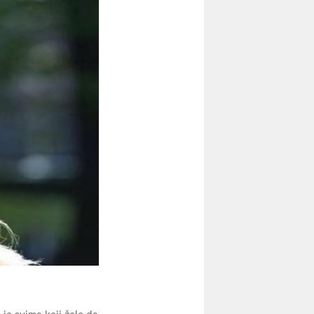
44 Milica Jevtić