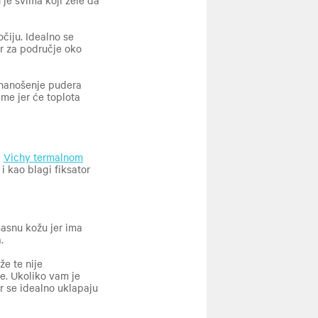
je svima koji žele da
čiju. Idealno se
or za područje oko
a nanošenje pudera
eme jer će toplota
i
Vichy termalnom
i kao blagi fiksator
asnu kožu jer ima
.
že te nije
je. Ukoliko vam je
r se idealno uklapaju