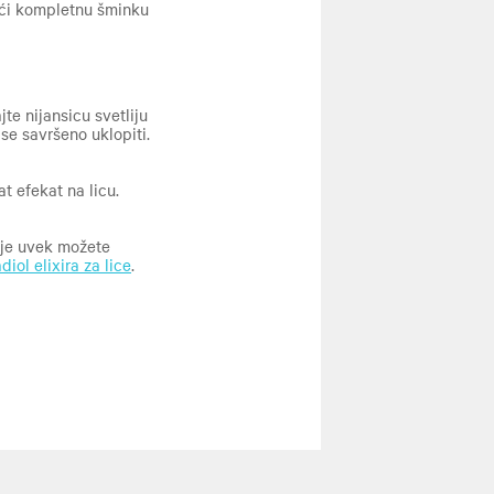
ći kompletnu šminku
jte nijansicu svetliju
se savršeno uklopiti.
t efekat na licu.
ije uvek možete
iol elixira za lice
.