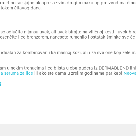
ction se sjajno uklapa sa svim drugim make up proizvodima čine
 tokom čitavog dana.
e odlučite nijansu uvek, ali uvek birajte na viličnoj kosti i uvek bira
osenčite lice bronzerom, nanesete rumenilo i ostatak šminke sve će 
dealan za kombinovanu ka masnoj koži, ali i za sve one koji žele ma
vam u nekim trenucima lice blista u oba pudera iz DERMABLEND lin
ia seruma za lice
ili ako ste dama u zrelim godinama par kapi
Neovad
B