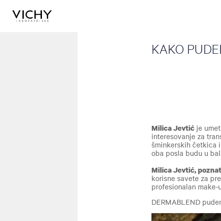
KAKO PUDE
Milica Jevtić
je u
met
interesovanje za tran
šminkerskih četkica 
oba posla budu u ba
Milica Jevtić, pozn
korisne savete za pre
profesionalan make-u
DERMABLEND puderi s