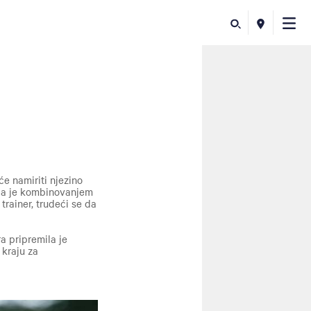
će namiriti
njezino
la
je
kombinovanjem
 trainer
, trudeći se da
a pripremila je
 kraju za