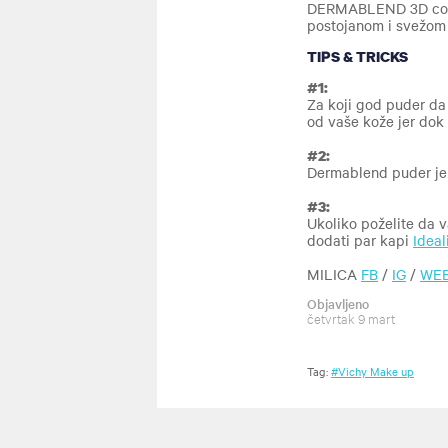
DERMABLEND 3D corre
postojanom i svežom
TIPS & TRICKS
#1:
Za koji god puder da s
od vaše kože jer dok 
#2:
Dermablend puder je i
#3:
Ukoliko poželite da 
dodati par kapi
Ideal
MILICA
FB
/
IG
/
WE
Objavljeno
četvrtak 9 mart
Tag:
#Vichy Make up