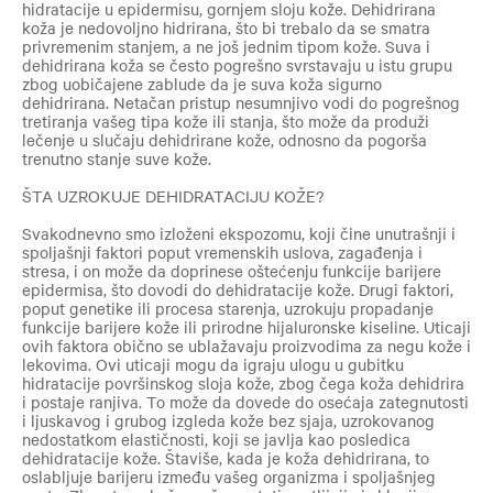
hidratacije u epidermisu, gornjem sloju kože. Dehidrirana
koža je nedovoljno hidrirana, što bi trebalo da se smatra
privremenim stanjem, a ne još jednim tipom kože. Suva i
dehidrirana koža se često pogrešno svrstavaju u istu grupu
zbog uobičajene zablude da je suva koža sigurno
dehidrirana. Netačan pristup nesumnjivo vodi do pogrešnog
tretiranja vašeg tipa kože ili stanja, što može da produži
lečenje u slučaju dehidrirane kože, odnosno da pogorša
trenutno stanje suve kože.
ŠTA UZROKUJE DEHIDRATACIJU KOŽE?
Svakodnevno smo izloženi ekspozomu, koji čine unutrašnji i
spoljašnji faktori poput vremenskih uslova, zagađenja i
stresa, i on može da doprinese oštećenju funkcije barijere
epidermisa, što dovodi do dehidratacije kože. Drugi faktori,
poput genetike ili procesa starenja, uzrokuju propadanje
funkcije barijere kože ili prirodne hijaluronske kiseline. Uticaji
ovih faktora obično se ublažavaju proizvodima za negu kože i
lekovima. Ovi uticaji mogu da igraju ulogu u gubitku
hidratacije površinskog sloja kože, zbog čega koža dehidrira
i postaje ranjiva. To može da dovede do osećaja zategnutosti
i ljuskavog i grubog izgleda kože bez sjaja, uzrokovanog
nedostatkom elastičnosti, koji se javlja kao posledica
dehidratacije kože. Štaviše, kada je koža dehidrirana, to
oslabljuje barijeru između vašeg organizma i spoljašnjeg