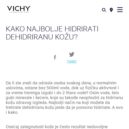
KAKO NAJBOLJE HIDRIRATI
DEHIDRIRANU KOŽU?
TWEET
Da li ste znali da odrasla osoba svakog dana, u normalnim
uslovima, ostane bez 500ml vode, dok uz fizičku aktivnost i
za vreme treninga izgubi i do 2 litara vode? Osim vode, telo
gubi minerale i šećere, koje su takođe neophodni za hidriranu
kožu zdravog izgleda.
Najbolji način na koji možete da
tretirate dehidriranu kožu jeste da je ponovno hidrirate. A evo
i kako.
Osećaj zategnutosti kože je često rezultat nedovoljne