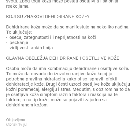
sveta. Zbog toga koža može postati osetljivija i sklonija
reakcijama.
KOJI SU ZNAKOVI DEHIDRIRANE KOŽE?
Dehidrirana koža može da se manifestuje na nekoliko načina.
To uključuje:
· osećaj zategnutosti ili neprijatnosti na koži
· peckanje
· vidljivost tankih linija
GLAVNA OBELEŽJA DEHIDRIRANE I OSETLJIVE KOŽE
Osoba može da ima kombinaciju dehidrirane i osetljive kože.
To može da dovede do izuzetno ranjive kože kojoj je
potrebna pravilna hidratacija kako bi se ispravili efekti
dehidratacije kože. Drugi česti uzroci osetljive kože uključuju
kožni poremećaj, alergiju i stres. Međutim, s obzirom na to da
je osetljiva koža simptom raznih faktora i reakcija na te
faktore, a ne tip kože, može se pojaviti zajedno sa
dehidriranom kožom.
Objavljeno
utorak 14 jul