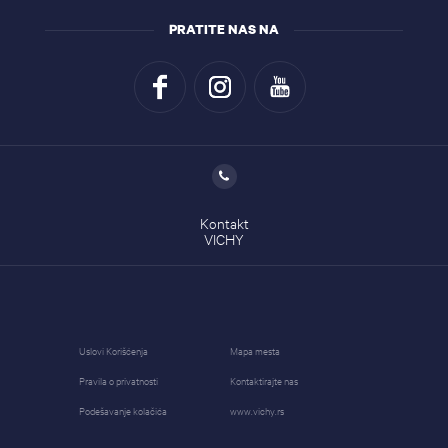
PRATITE NAS NA
Kontakt
VICHY
Uslovi Korišćenja
Mapa mesta
Pravila o privatnosti
Kontaktirajte nas
Podešavanje kolačića
www.vichy.rs