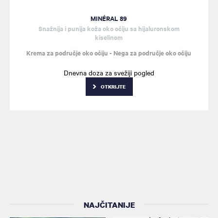
MINÉRAL 89
Snažnija i punija koža oko očiju sa hijaluronskom
kiselinom
Krema za područje oko očiju - Nega za područje oko očiju
Dnevna doza za svežiji pogled
OTKRIJTE
NAJČITANIJE