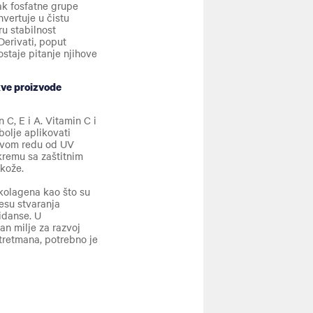
tak fosfatne grupe
nvertuje u čistu
u stabilnost
Derivati, poput
ostaje pitanje njihove
kve proizvode
 C, E i A. Vitamin C i
bolje aplikovati
 prvom redu od UV
 kremu sa zaštitnim
 kože.
 kolagena kao što su
esu stvaranja
sidanse. U
an milje za razvoj
 tretmana, potrebno je