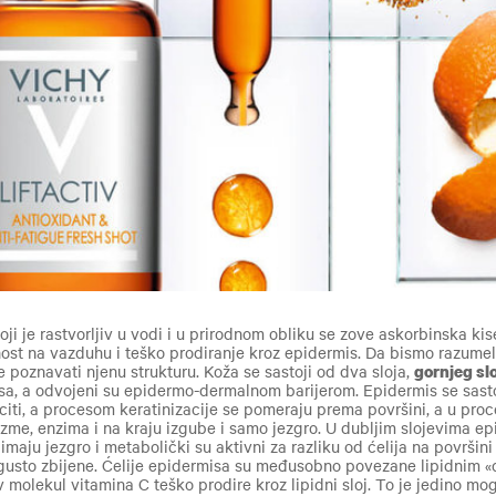
oji je rastvorljiv u vodi i u prirodnom obliku se zove askorbinska kis
ost na vazduhu i teško prodiranje kroz epidermis. Da bismo razumel
e poznavati njenu strukturu. Koža se sastoji od dva sloja,
gornjeg sl
isa, a odvojeni su epidermo-dermalnom barijerom. Epidermis se sastoj
citi, a procesom keratinizacije se pomeraju prema površini, a u pro
zme, enzima i na kraju izgube i samo jezgro. U dubljim slojevima epi
 imaju jezgro i metabolički su aktivni za razliku od ćelija na površin
i gusto zbijene. Ćelije epidermisa su međusobno povezane lipidnim 
iv molekul vitamina C teško prodire kroz lipidni sloj. To je jedino mo