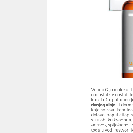
Vitami C je molekul k
nedostatka: nestabiln
kroz kožu, potrebno j
donjeg sloja
ili derm
koje se zovu keratino
delove, poput citopla
su u obliku kvadrata,
«mrtve», spljoštene 
toga u vodi rastvorlj