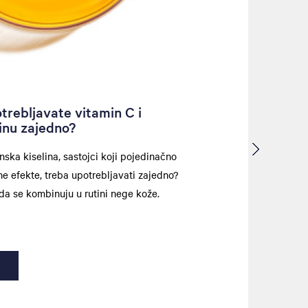
otrebljavate vitamin C i
linu zajedno?
onska kiselina, sastojci koji pojedinačno
vne efekte, treba upotrebljavati zajedno?
a se kombinuju u rutini nege kože.