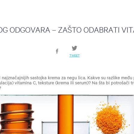
G ODGOVARA – ZAŠTO ODABRATI VIT
TWEET
d najznačajnijih sastojka krema za negu lica. Kakve su razlike među
ulacija) vitamina C, teksture (krema ili serum)? Na šta bi potrošači 
?