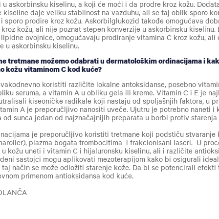
ti u askorbinsku kiselinu, a koji će moći i da prodre kroz kožu. Doda
kiseline daje veliku stabilnost na vazduhu, ali se taj oblik sporo ko
u i sporo prodire kroz kožu. Askorbilglukozid takođe omogućava dobr
 kroz kožu, ali nije poznat stepen konverzije u askorbinsku kiselinu. 
 lipidne ovojnice, omogućavaju prodiranje vitamina C kroz kožu, ali 
je u askorbinsku kiselinu.
ne tretmane možemo odabrati u dermatološkim ordinacijama i ka
mo kožu vitaminom C kod kuće?
vakodnevno koristiti različite lokalne antoksidanse, posebno vitamin
bliku seruma, a vitamin A u obliku gela ili kreme. Vitamin C i E je naj
tralisali kiseoničke radikale koji nastaju od spoljašnjih faktora, u
itamin A je preporučljivo nanositi uveče. Ujutru je potrebno naneti i
ta od sunca jedan od najznačajnijih preparata u borbi protiv starenja
acijama je preporučljivo koristiti tretmane koji podstiču stvaranje
aroller), plazma bogata trombocitima i frakcionisani laseri. U proc
 kožu uneti i vitamin C i hijaluronsku kiselinu, ali i različite antiok
eni sastojci mogu aplikovati mezoterapijom kako bi osigurali ideal
taj način se može odložiti starenje kože. Da bi se potencirali efekti
nevnom primenom antioksidansa kod kuće.
BOLANČA