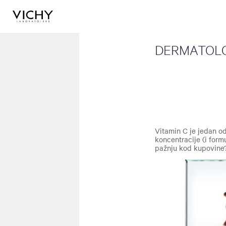
DERMATOLO
Vitamin C je jedan o
koncentracije (i form
pažnju kod kupovine