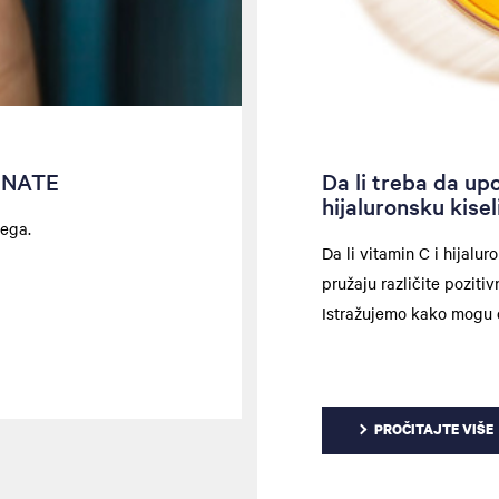
ZNATE
Da li treba da up
hijaluronsku kise
jega.
Da li vitamin C i hijalur
pružaju različite poziti
Istražujemo kako mogu d
PROČITAJTE VIŠE