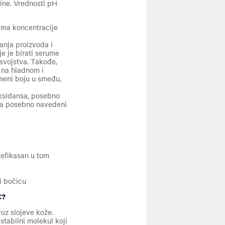
line. Vrednosti pH
jima koncentracije
anja proizvoda i
e je birati serume
 svojstva. Takođe,
i na hladnom i
meni boju u smeđu,
oksidansa, posebno
a, a posebno navedeni
o efikasan u tom
i bočicu
C?
roz slojeve kože.
stabilni molekul koji