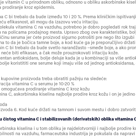
je vitamin C u prirodnom obliku, odnosno u obliku askorbinske kise
 prodiranje kroz epidermis.
a C bi trebalo da bude između 10 i 20 %. Prema kliničkim ispitivan
u efikasnost, ali mogu da izazovu veću iritaciju.
olekula vitamina C na vazduhu, potrebno je dobro pogledati rok traj
n na policama prodajnog mesta. Upravo zbog ove karakteristike, bolj
ičinu seruma jer ćete proizvod sigurno potrošiti pre nego što izgubi
 na to da je bočica tamne boje, a kod kuće ga je preporučljivo držat
in C bi trebalo da bude svetlo narandžasto –smeđe boje, a ako pro
r neće biti efikasan, a čak može prouzrokovati iritaciju kože.
tentan antioksidans, bolje deluje kada je u kombinaciji sa više anti
bolje koristititi one serume koji imaju više od jednog antioksidans
 kupovine proizvoda treba obratiti pažnju na sledeće:
acija vitamina C u serumu je 10-20 %
 omogućava prodiranje vitamina C kroz kožu
mina C, askorbinska kiselina najbolje prodire kroz kožu i on je jedin
voda
oizvoda
6.
Kod kuće držati na tamnom i suvom mestu i dobro zatvorit
u čistog vitamina C i stabilizovanih (derivatskih) oblika vitamina 
rbinska kiselina i u tom obliku je najdelotvorniji i najbolje prodire k
lnosti na vazduhu, farmaceutska industrija je pokušala da napravi 