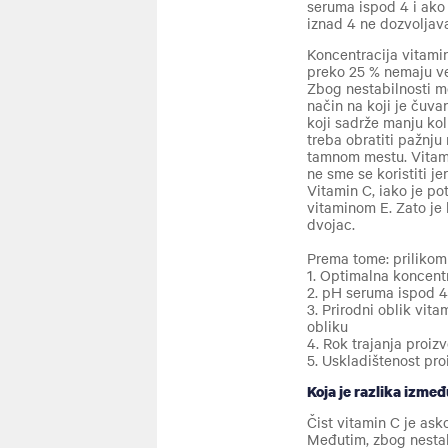
seruma ispod 4 i ako 
iznad 4 ne dozvoljava
Koncentracija vitamin
preko 25 % nemaju već
Zbog nestabilnosti m
način na koji je čuva
koji sadrže manju kol
treba obratiti pažnju
tamnom mestu.
Vitam
ne sme se koristiti je
Vitamin C, iako je po
vitaminom E. Zato je 
dvojac.
Prema tome: prilikom
1.
Optimalna koncentr
2.
pH seruma ispod 4
3.
Prirodni oblik vita
obliku
4.
Rok trajanja proiz
5.
Uskladištenost pr
Koja je razlika izmeđ
Čist vitamin C je asko
Međutim, zbog nestabi