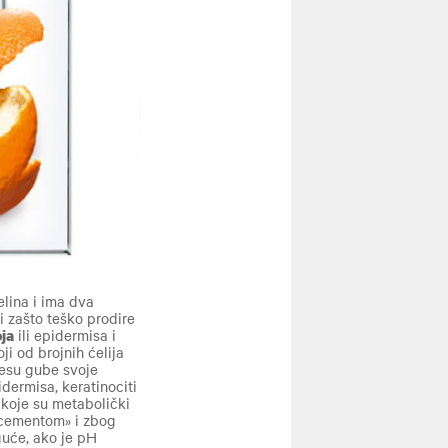
Liftactiv-cure-VM
elina i ima dva
i zašto teško prodire
oja
ili epidermisa i
i od brojnih ćelija
cesu gube svoje
dermisa, keratinociti
i koje su metabolički
«cementom» i zbog
guće, ako je pH