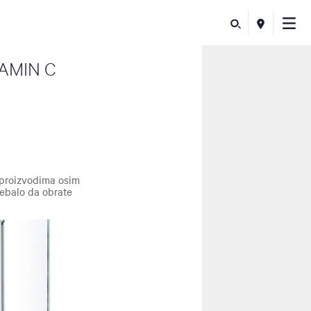
AMIN C
 proizvodima osim
trebalo da obrate