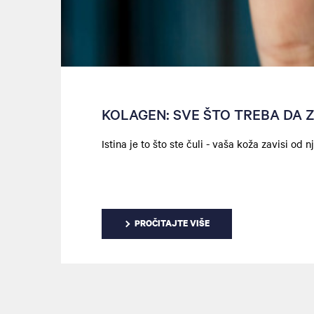
KOLAGEN: SVE ŠTO TREBA DA 
Istina je to što ste čuli - vaša koža zavisi od n
PROČITAJTE VIŠE