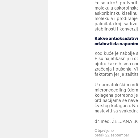
će se u koži pretvori
molekulu askorbinske 
askoribinsku kiselin
molekula i prodiranje
palmitata koji sadrže
stabilnosti i konverzi
Kakve antioksidativ
odabrati da napuni
Kod kuće je nabolje s
E su najefikasniji u o
ujutru kako bismo neu
zračenja i pušenja. V
faktorom jer je zašti
U dermatološkim ordin
microneeedling (derm
kolagena potrebno je u
ordinacijama se naved
čvrstog kolagena. Na 
nastaviti sa svakod
dr. med. ŽELJANA 
Objavljeno
petak 22 septembar