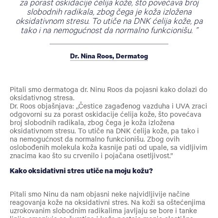
za porast oskidacije ćelija kože, što povećava broj
slobodnih radikala, zbog čega je koža izložena
oksidativnom stresu. To utiče na DNK ćelija kože, pa
tako i na nemogućnost da normalno funkcionišu.
Dr. Nina Roos, Dermatog
Pitali smo dermatoga dr. Ninu Roos da pojasni kako dolazi do
oksidativnog stresa.
Dr. Roos objašnjava: ,,Čestice zagađenog vazduha i UVA zraci
odgovorni su za porast oskidacije ćelija kože, što povećava
broj slobodnih radikala, zbog čega je koža izložena
oksidativnom stresu. To utiče na DNK ćelija kože, pa tako i
na nemogućnost da normalno funkcionišu. Zbog ovih
oslobođenih molekula koža kasnije pati od upale, sa vidljivim
znacima kao što su crvenilo i pojačana osetljivost.”
Kako oksidativni stres utiče na moju kožu?
Pitali smo Ninu da nam objasni neke najvidljivije načine
reagovanja kože na oksidativni stres. Na koži sa oštećenjima
uzrokovanim slobodnim radikalima javljaju se bore i tanke