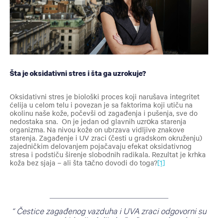
Šta je oksidativni stres i šta ga uzrokuje?
Oksidativni stres je biološki proces koji narušava integritet
ćelija u celom telu i povezan je sa faktorima koji utiču na
okolinu naše kože, počevši od zagađenja i pušenja, sve do
nedostaka sna. On je jedan od glavnih uzrоka starenja
organizma. Na nivou kože on ubrzava vidljive znakove
starenja. Zagađenje i UV zraci (česti u gradskom okruženju)
zajedničkim delovanjem pojačavaju efekat oksidativnog
stresa i podstiču širenje slobodnih radikala. Rezultat je krhka
koža bez sjaja – ali šta tаčno dovodi do toga?
[1]
Čestice zagađenog vazduha i UVA zraci odgovorni su