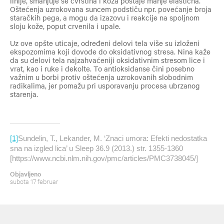
linije, smanjuje se čvrstina i koža postaje manje elastična.
Oštećenja uzrokovana suncem podstiču npr. povećanje broja
staračkih pega, a mogu da izazovu i reakcije na spoljnom
sloju kože, poput crvenila i upale.
Uz ove opšte uticaje, određeni delovi tela više su izloženi
ekspozomima koji dovode do oksidativnog stresa. Nina kaže
da su delovi tela najzahvaćeniji oksidativnim stresom lice i
vrat, kao i ruke i dekolte. To antioksidanse čini posebno
važnim u borbi protiv oštećenja uzrokovanih slobodnim
radikalima, jer pomažu pri usporavanju procesa ubrzanog
starenja.
[1]
Sundelin, T., Lekander, M. ‘Znaci umora: Efekti nedostatka
sna na izgled lica’ u
Sleep
36.9 (2013.) str. 1355-1360
[https://www.ncbi.nlm.nih.gov/pmc/articles/PMC3738045/]
Objavljeno
subota 17 februar