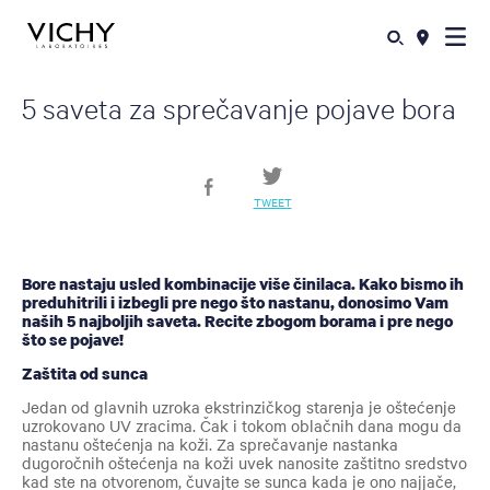
5 saveta za sprečavanje pojave bora
TWEET
Bore nastaju usled kombinacije više činilaca. Kako bismo ih
preduhitrili i izbegli pre nego što nastanu, donosimo Vam
naših 5 najboljih saveta. Recite zbogom borama i pre nego
što se pojave!
Zaštita od sunca
Jedan od glavnih uzroka ekstrinzičkog starenja je oštećenje
uzrokovano UV zracima. Čak i tokom oblačnih dana mogu da
nastanu oštećenja na koži. Za sprečavanje nastanka
dugoročnih oštećenja na koži uvek nanosite zaštitno sredstvo
kad ste na otvorenom, čuvajte se sunca kada je ono najjače,