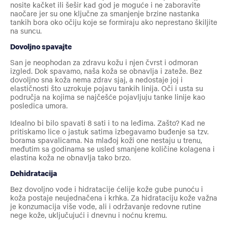
nosite kačket ili šešir kad god je moguće i ne zaboravite
naočare jer su one ključne za smanjenje brzine nastanka
tankih bora oko očiju koje se formiraju ako neprestano škiljite
na suncu.
Dovoljno spavajte
San je neophodan za zdravu kožu i njen čvrst i odmoran
izgled. Dok spavamo, naša koža se obnavlja i zateže. Bez
dovoljno sna koža nema zdrav sjaj, a nedostaje joj i
elastičnosti što uzrokuje pojavu tankih linija. Oči i usta su
područja na kojima se najčešće pojavljuju tanke linije kao
posledica umora.
Idealno bi bilo spavati 8 sati i to na leđima. Zašto? Kad ne
pritiskamo lice o jastuk satima izbegavamo buđenje sa tzv.
borama spavalicama. Na mlađoj koži one nestaju u trenu,
međutim sa godinama se usled smanjene količine kolagena i
elastina koža ne obnavlja tako brzo.
Dehidratacija
Bez dovoljno vode i hidratacije ćelije kože gube punoću i
koža postaje neujednačena i krhka. Za hidrataciju kože važna
je konzumacija više vode, ali i održavanje redovne rutine
nege kože, uključujući i dnevnu i noćnu kremu.