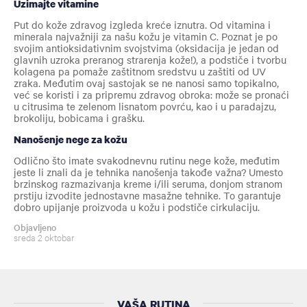
Uzimajte vitamine
Put do kože zdravog izgleda kreće iznutra. Od vitamina i
minerala najvažniji za našu kožu je vitamin C. Poznat je po
svojim antioksidativnim svojstvima (oksidacija je jedan od
glavnih uzroka preranog strarenja kože!), a podstiče i tvorbu
kolagena pa pomaže zaštitnom sredstvu u zaštiti od UV
zraka. Međutim ovaj sastojak se ne nanosi samo topikalno,
već se koristi i za pripremu zdravog obroka: može se pronaći
u citrusima te zelenom lisnatom povrću, kao i u paradajzu,
brokoliju, bobicama i grašku.
Nanošenje nege za kožu
Odlično što imate svakodnevnu rutinu nege kože, međutim
jeste li znali da je tehnika nanošenja takođe važna? Umesto
brzinskog razmazivanja kreme i/ili seruma, donjom stranom
prstiju izvodite jednostavne masažne tehnike. To garantuje
dobro upijanje proizvoda u kožu i podstiče cirkulaciju.
Objavljeno
sreda 2 oktobar
VAŠA RUTINA