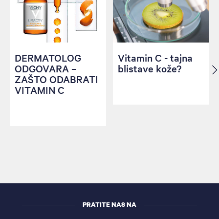
DERMATOLOG
Vitamin C - tajna
ODGOVARA –
blistave kože?
ZAŠTO ODABRATI
VITAMIN C
PRATITE NAS NA