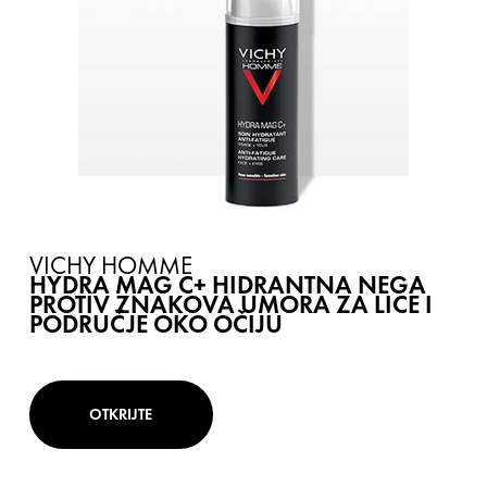
VICHY HOMME
HYDRA MAG C+ HIDRANTNA NEGA
PROTIV ZNAKOVA UMORA ZA LICE I
PODRUČJE OKO OČIJU
OTKRIJTE