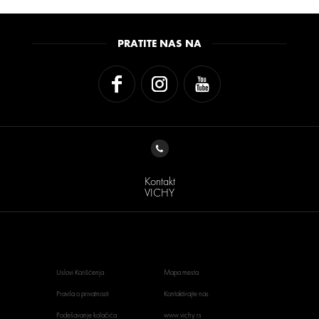
PRATITE NAS NA
Kontakt
VICHY
Uslovi Korišćenja
Mapa mesta
Pravila o privatnosti
Kontaktirajte nas
Podešavanje kolačića
www.vichy.rs