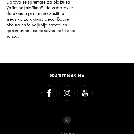
Upravo se spremate za plažu sa
Vašim najmlađima? Ne zaboravite
da uzmete primereno zaštitno
sredstvo za aktivnu decu! Bacite
oko na naše najbolje savete za
garantovanu celodnevnu zaštitu od
sunca.
PRATITE NAS NA
Kontakt