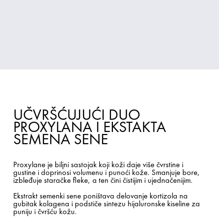
UČVRŠĆUJUĆI DUO
PROXYLANA I EKSTAKTA
SEMENA SENE
Proxylane je biljni sastojak koji koži daje više čvrstine i
gustine i doprinosi volumenu i punoći kože. Smanjuje bore,
izbleđuje staračke fleke, a ten čini čistijim i ujednačenijim.
Ekstrakt semenki sene poništava delovanje kortizola na
gubitak kolagena i podstiče sintezu hijaluronske kiseline za
puniju i čvršću kožu.