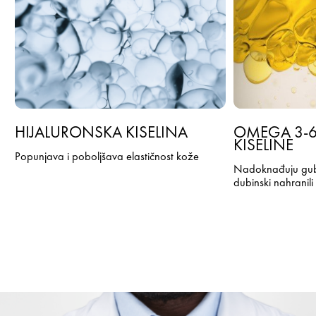
HIJALURONSKA KISELINA
OMEGA 3-6
KISELINE
Popunjava i poboljšava elastičnost kože
Nadoknađuju gubi
dubinski nahranili