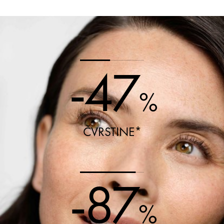
-47
%
ČVRSTINE*
-87
%