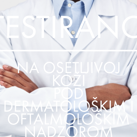
TESTIRAN
NA OSETLJIVOJ
KOŽI
POD
DERMATOLOŠKIM I
OFTALMOLOŠKIM
NADZOROM