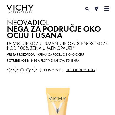
NEOVADIOL
NEGA ZA PODRUČJE OKO
OČIJU I USANA
UČVŠĆUJE KOŽU I SMANJUJE OPUŠTENOST KOŽE
KOD 100% ŽENA U MENOPAUZI*
VRSTA PROIZVODA:
KREMA ZA PODRUČJE OKO OČIJU
POTREBE KOŽE:
NEGA PROTIV ZNAKOVA STARENJA
( 0 COMMENTS )
DODAJTE KOMENTAR