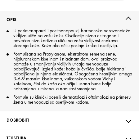
OPIS
U perimenopauzi i postmenopauzi, hormonska neravanoteža
vidljivo utiče na vašu kožu. Oscilacije nivoa estrogena i
povećan nivo kortizola utiču na veću vidljivost znakova
starenja kože. Koža oko očiju postaje krhka i osetljivija.
Formulisana sa Proxylanom, ekstraktom semena sene,
hijaluronskom kiselinom i niacinamidom, ovaj proizvod
pomaže u smanjivanju vidljivih uticaja menopauze
poboljšavajući izgled kože: koža je čvršća, bolje hidrirana i
poboljšana je njena elastičnost. Obogaćena hranljivim omega
3-6-9 masnim kiselinama, vulkanskom vodom Vichy i
kofeinom, čini da koža oko očiju i usana bude bolje
nahranjena, umirena, a nadutost smanjena.
Formule su klinički ocenili dermatolozi i oftalmolozi na primeru
žena u menopauzi sa osetljivom kožom.
DOBROBITI
TEKSTURA