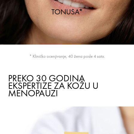
TONUSA*
* Kliničko ocenjivanje, 40 žena posle 4 sata.
PREKO 30 GODINA
EKSPERTIZE ZA KOŽU U
MENOPAUZI