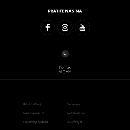
PRATITE NAS NA
Kontakt
VICHY
Uslovi Korišćenja
Mapa mesta
Pravila o privatnosti
Kontaktirajte nas
Podešavanje kolačića
www.vichy.rs