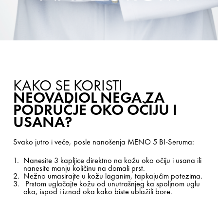
KAKO SE KORISTI
NEOVADIOL NEGA ZA
PODRUČJE OKO OČIJU I
USANA?
Svako jutro i veče, posle nanošenja MENO 5 BI-Seruma:
Nanesite 3 kapljice direktno na kožu oko očiju i usana ili
nanesite manju količinu na domali prst.
Nežno umasirajte u kožu laganim, tapkajućim potezima.
Prstom uglačajte kožu od unutrašnjeg ka spoljnom uglu
oka, ispod i iznad oka kako biste ublažili bore.