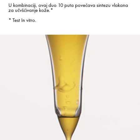
U kombinaciji, ovaj duo 10 puta povećava sintezu vlakana
za učvšćivanje kože.*​
* Test In vitro.