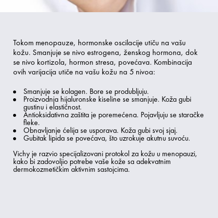
Tokom menopauze, hormonske oscilacije utiču na vašu
kožu. Smanjuje se nivo estrogena, ženskog hormona, dok
se nivo kortizola, hormon stresa, povećava. Kombinacija
ovih varijacija utiče na vašu kožu na 5 nivoa:
Smanjuje se kolagen. Bore se produbljuju.
Proizvodnja hijaluronske kiseline se smanjuje. Koža gubi
gustinu i elastičnost.
Antioksidativna zaštita je poremećena. Pojavljuju se staračke
fleke.
Obnavljanje ćelija se usporava. Koža gubi svoj sjaj.
Gubitak lipida se povećava, što uzrokuje akutnu suvoću.
Vichy je razvio specijalizovani protokol za kožu u menopauzi,
kako bi zadovoljio potrebe vaše kože sa adekvatnim
dermokozmetičkim aktivnim sastojcima.