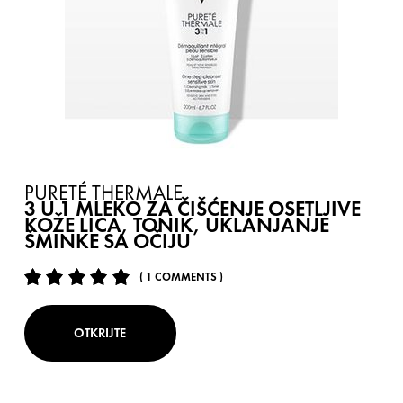
PURETÉ THERMALE
3 U 1 MLEKO ZA ČIŠĆENJE OSETLJIVE
KOŽE LICA, TONIK, UKLANJANJE
ŠMINKE SA OČIJU
( 1 COMMENTS )
OTKRIJTE