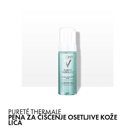
PURETÉ THERMALE
PENA ZA ČIŠĆENJE OSETLJIVE KOŽE
LICA