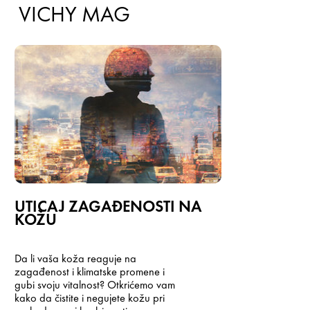
VICHY MAG
UTICAJ ZAGAĐENOSTI NA
KOŽU
Da li vaša koža reaguje na
zagađenost i klimatske promene i
gubi svoju vitalnost? Otkrićemo vam
kako da čistite i negujete kožu pri