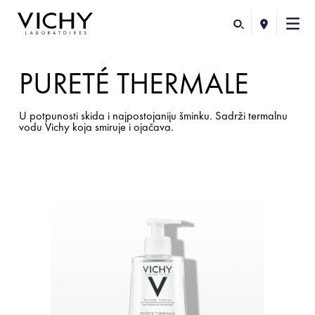
PURETÉ THERMALE
U potpunosti skida i najpostojaniju šminku. Sadrži termalnu
vodu Vichy koja smiruje i ojačava.