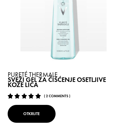
PURETÉ THERMALE
SVEŽI GEL ZA ČIŠĆENJE OSETLJIVE
KOŽE LICA
( 2 COMMENTS )
OTKRIJTE