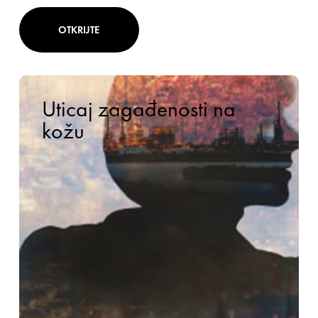
OTKRIJTE
Uticaj zagađenosti na
kožu