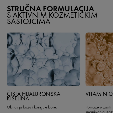
STRUČNA FORMULACIJA
S AKTIVNIM KOZMETIČKIM
SASTOJCIMA
ČISTA HIJALURONSKA
VITAMIN 
KISELINA
Obnavlja kožu i koriguje bore.
Pomaže u zaštiti 
smanjivanja iza