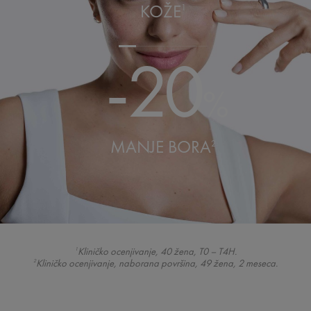
KOŽE
1
-20
%
MANJE BORA
2
Kliničko ocenjivanje, 40 žena, T0 – T4H.
1
Kliničko ocenjivanje, naborana površina, 49 žena, 2 meseca.
2