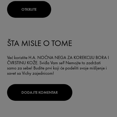
OTKRIJTE
ŠTA MISLE O TOME
Već koristite H.A. NOĆNA NEGA ZA KOREKCIJU BORA I
ČVRSTINU KOŽE. Sviđa Vam se? Nemojte to zadržati
samo za sebe! Budite prvi koji će podeliti svoje mišljenje i
savet sa Vichy zajednicom!
DODAJTE KOMENTAR