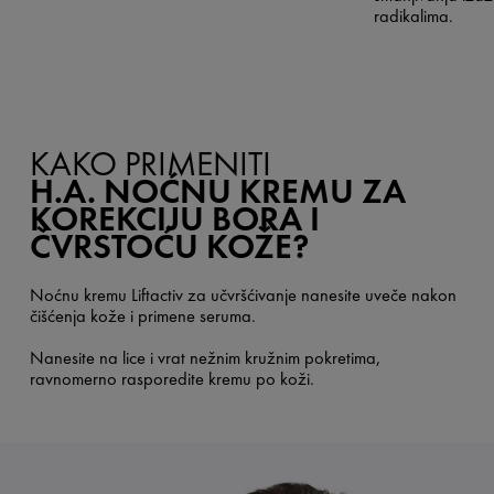
radikalima.
KAKO PRIMENITI
H.A. NOĆNU KREMU ZA
KOREKCIJU BORA I
ČVRSTOĆU KOŽE?
Noćnu kremu Liftactiv za učvršćivanje nanesite uveče nakon
čišćenja kože i primene seruma.
Nanesite na lice i vrat nežnim kružnim pokretima,
ravnomerno rasporedite kremu po koži.