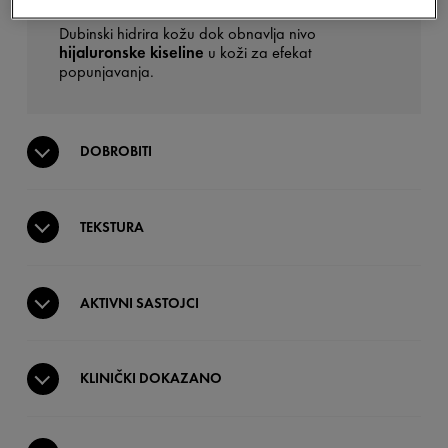
Dubinski hidrira kožu dok obnavlja nivo
hijaluronske kiseline
u koži za efekat
popunjavanja.
DOBROBITI
TEKSTURA
AKTIVNI SASTOJCI
KLINIČKI DOKAZANO