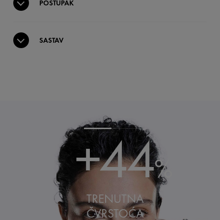
POSTUPAK
SASTAV
+44
%
TRENUTNA
ČVRSTOĆA