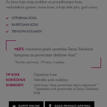
Za žene koje imaju problem sa proređivanjem kose,
nedostatkom gustine i mase kose, a koje žele jaču, gušću kosu.
OTPORNIJA KOSA
RASPETLJAVA KOSU
TRENUTNI VOLUMEN
+62%
volumena posle upotrebe Densi-Solutions
šampona za povećanje debljine vlasi*
*Kliničko ispitivanje, 179 žena, 6 nedelja
Opadanje kose
TIP KOSE
Nekoliko puta nedeljno
KORIŠĆENJE
Jača kosu i time povećava njenu otpornost.*
DOBROBITI
*Upotreba svih proizvoda iz Densi Solutions
linije
KUPITE ONLINE
KAKO PRONAĆI APOTEKU