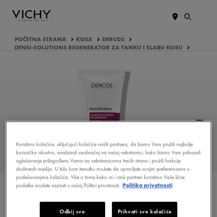
POČETNA STRANA
KOSA
DERCOS
DENSI-SOLUTIONS REGENERATOR ZA TANKU I SLABU KOSU
Koristimo kolačiće, uključujući kolačiće naših partnera, da bismo Vam pružili najbolje
KOJE SU PREDNOSTI
korisničko iskustvo, analizirali saobraćaj na našoj vebstranici, kako bismo Vam prikazali
PROIZVODA?
oglašavanje prilagođeno Vama na vebstranicama trećih strana i pružili funkcije
društvenih medija. U bilo kom trenutku možete da upravljate svojim preferencama u
podešavanjima kolačića. Više o tome kako mi i naši partneri koristimo Vaše lične
EFIKASNOST DOKAZALE ŽENE
podatke možete saznati u našoj Politici privatnosti.
Politika privatnosti
KOJI SU AKTIVNI SASTOJCI
FORMULE
Odbij sve
Prihvati sve kolačiće