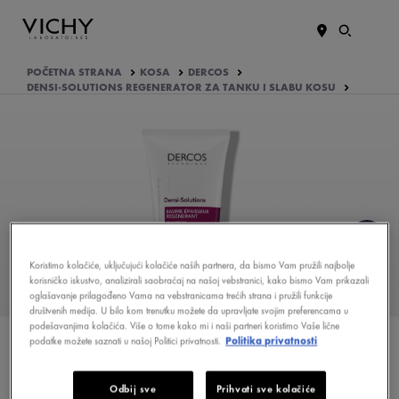
POČETNA STRANA
KOSA
DERCOS
DENSI-SOLUTIONS REGENERATOR ZA TANKU I SLABU KOSU
Koristimo kolačiće, uključujući kolačiće naših partnera, da bismo Vam pružili najbolje
KOJE SU PREDNOSTI
korisničko iskustvo, analizirali saobraćaj na našoj vebstranici, kako bismo Vam prikazali
PROIZVODA?
oglašavanje prilagođeno Vama na vebstranicama trećih strana i pružili funkcije
društvenih medija. U bilo kom trenutku možete da upravljate svojim preferencama u
podešavanjima kolačića. Više o tome kako mi i naši partneri koristimo Vaše lične
EFIKASNOST DOKAZALE ŽENE
podatke možete saznati u našoj Politici privatnosti.
Politika privatnosti
KOJI SU AKTIVNI SASTOJCI
FORMULE
Odbij sve
Prihvati sve kolačiće