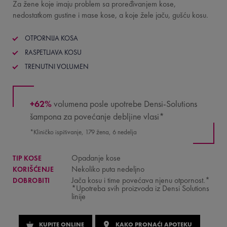
Za žene koje imaju problem sa proređivanjem kose,
nedostatkom gustine i mase kose, a koje žele jaču, gušću kosu.
OTPORNIJA KOSA
RASPETLJAVA KOSU
TRENUTNI VOLUMEN
+62%
volumena posle upotrebe Densi-Solutions
šampona za povećanje debljine vlasi*
*Kliničko ispitivanje, 179 žena, 6 nedelja
Opadanje kose
TIP KOSE
Nekoliko puta nedeljno
KORIŠĆENJE
Jača kosu i time povećava njenu otpornost.*
DOBROBITI
*Upotreba svih proizvoda iz Densi Solutions
linije
KUPITE ONLINE
KAKO PRONAĆI APOTEKU