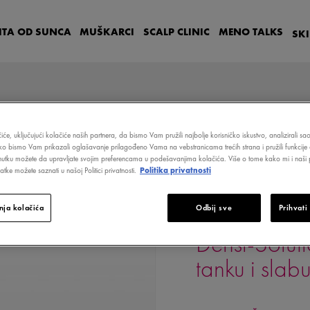
ITA OD SUNCA
MUŠKARCI
SCALP
CLINIC
MENO
TALKS
SK
iće, uključujući kolačiće naših partnera, da bismo Vam pružili najbolje korisničko iskustvo, analizirali s
ako bismo Vam prikazali oglašavanje prilagođeno Vama na vebstranicama trećih strana i pružili funkcije 
GENERATOR ZA TANKU I SLABU KOSU
nutku možete da upravljate svojim preferencama u podešavanjima kolačića. Više o tome kako mi i naši p
tke možete saznati u našoj Politici privatnosti.
Politika privatnosti
ja kolačića
Odbij sve
Prihvati
DERCOS
Densi-Solut
tanku i slab