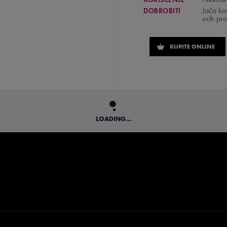
Jača ko
DOBROBITI
svih pro
KUPITE ONLINE
LOADING...