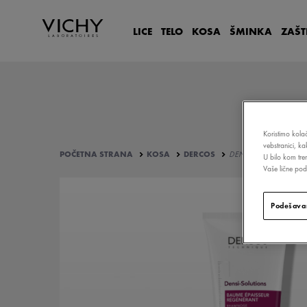
LICE
TELO
KOSA
ŠMINKA
ZAŠT
Koristimo kolač
vebstranici, k
POČETNA STRANA
KOSA
DERCOS
DENSI-SOLUTIONS RE
U bilo kom tre
Vaše lične poda
Podešavan