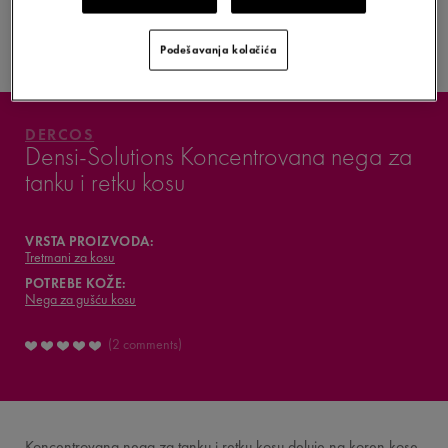
KAKO JE FORMULISAN
PROIZVOD?
Podešavanja kolačića
VAŠ DENSI-SOLUTIONS
ŠTA MISLE O TOME
DERCOS
Densi-Solutions Koncentrovana nega za
tanku i retku kosu
VAŠA RUTINA
VICHY MAG
VRSTA PROIZVODA:
Tretmani za kosu
POTREBE KOŽE:
Nega za gušću kosu
2 comments
Koncentrovana nega za tanku i retku kosu deluje na koren kose