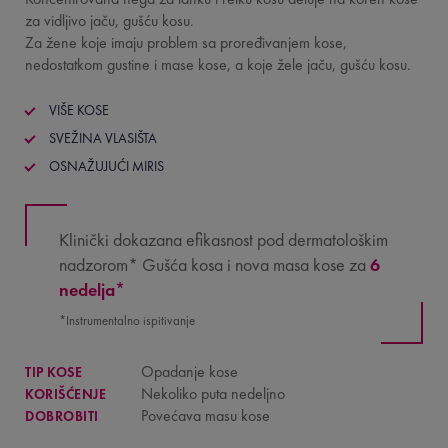
za vidljivo jaču, gušću kosu.
Za žene koje imaju problem sa proređivanjem kose,
nedostatkom gustine i mase kose, a koje žele jaču, gušću kosu.
VIŠE KOSE
SVEŽINA VLASIŠTA
OSNAŽUJUĆI MIRIS
Klinički dokazana efikasnost pod dermatološkim
nadzorom* Gušća kosa i nova masa kose za
6
nedelja*
*Instrumentalno ispitivanje
Opadanje kose
TIP KOSE
Nekoliko puta nedeljno
KORIŠĆENJE
Povećava masu kose
DOBROBITI