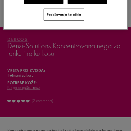
KAKO JE FORMULISAN
PROIZVOD?
Podešavanja kolačića
VAŠ DENSI-SOLUTIONS
ŠTA MISLE O TOME
DERCOS
Densi-Solutions Koncentrovana nega za
tanku i retku kosu
VAŠA RUTINA
VICHY MAG
VRSTA PROIZVODA:
Tretmani za kosu
POTREBE KOŽE:
Nega za gušću kosu
2 comments
Koncentrovana nega za tanku i retku kosu deluje na koren kose