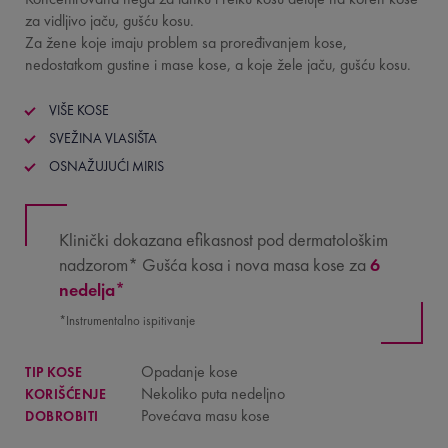
za vidljivo jaču, gušću kosu.
Za žene koje imaju problem sa proređivanjem kose,
nedostatkom gustine i mase kose, a koje žele jaču, gušću kosu.
VIŠE KOSE
SVEŽINA VLASIŠTA
OSNAŽUJUĆI MIRIS
Klinički dokazana efikasnost pod dermatološkim
nadzorom* Gušća kosa i nova masa kose za
6
nedelja*
*Instrumentalno ispitivanje
Opadanje kose
TIP KOSE
Nekoliko puta nedeljno
KORIŠĆENJE
Povećava masu kose
DOBROBITI