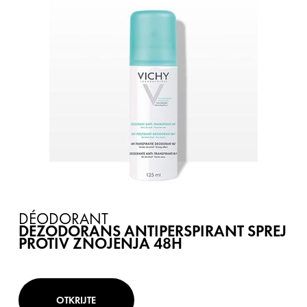
DÉODORANT
DEZODORANS ANTIPERSPIRANT SPREJ
PROTIV ZNOJENJA 48H
OTKRIJTE