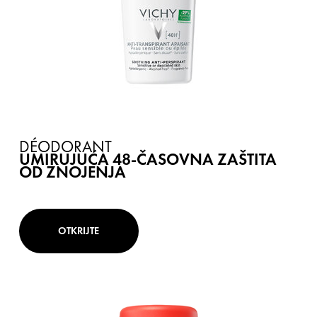
DÉODORANT
UMIRUJUĆA 48-ČASOVNA ZAŠTITA
OD ZNOJENJA
OTKRIJTE