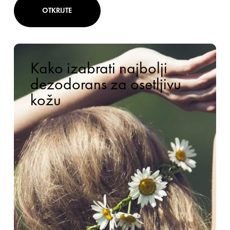
OTKRIJTE
Kako izabrati najbolji
dezodorans za osetljivu
kožu