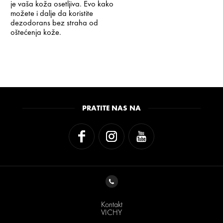
je vaša koža osetljiva. Evo kako
možete i dalje da koristite
dezodorans bez straha od
oštećenja kože.
PRATITE NAS NA
Kontakt
VICHY