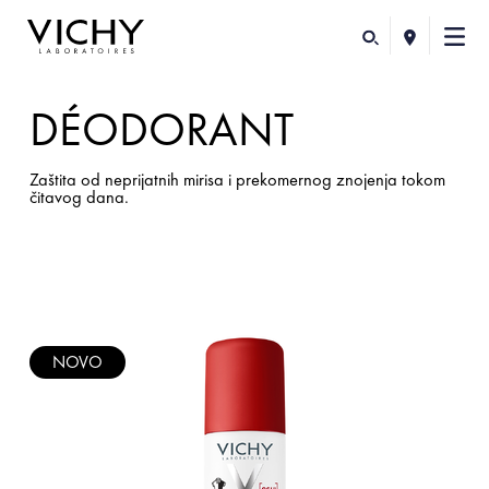
DÉODORANT
Zaštita od neprijatnih mirisa i prekomernog znojenja tokom
čitavog dana.
NOVO