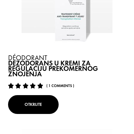
DÉODORANT
DEZODORANS U KREMI ZA
REGULACIJU PREKOMERNOG
ZNOJENJA
( 1 COMMENTS )
OTKRIJTE