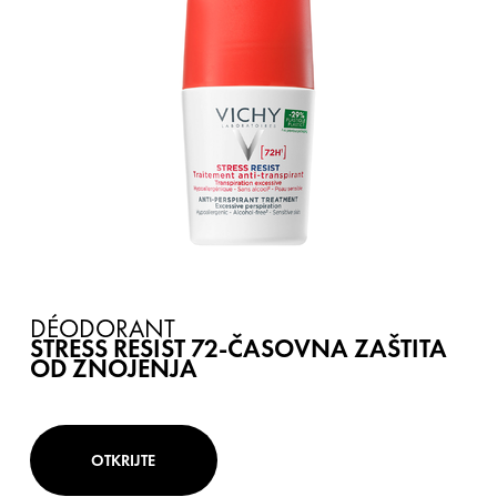
DÉODORANT
STRESS RESIST 72-ČASOVNA ZAŠTITA
OD ZNOJENJA
OTKRIJTE