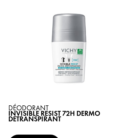
DÉODORANT
INVISIBLE RESIST 72H DERMO
DETRANSPIRANT