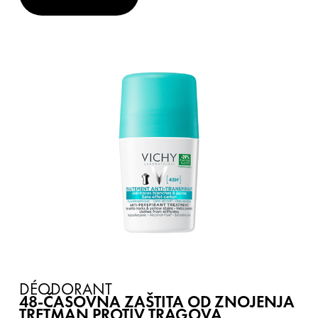
DÉODORANT
48-ČASOVNA ZAŠTITA OD ZNOJENJA
TRETMAN PROTIV TRAGOVA