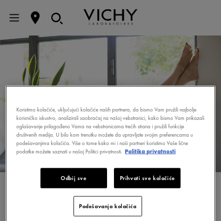
Koristimo kolačiće, uključujući kolačiće naših partnera, da bismo Vam pružili najbolje
korisničko iskustvo, analizirali saobraćaj na našoj vebstranici, kako bismo Vam prikazali
oglašavanje prilagođeno Vama na vebstranicama trećih strana i pružili funkcije
društvenih medija. U bilo kom trenutku možete da upravljate svojim preferencama u
podešavanjima kolačića. Više o tome kako mi i naši partneri koristimo Vaše lične
podatke možete saznati u našoj Politici privatnosti.
Politika privatnosti
Odbij sve
Prihvati sve kolačiće
NEGA TELA
Podešavanja kolačića
Losioni, kreme, balzami, gelovi, maslaci...kad je reč o nezi