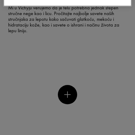
tela, spisak je dug.
Mi u Vichyju verujemo da je telu potrebna jednak stepen
stručne nege kao i licu. Pročitajte najbolje savete naših
stručnjaka za lepotu kako sačuvati glatkoću, mekoću i
hidrataciju kože, kao i savete o ishrani i načinu života za
lepu liniju.