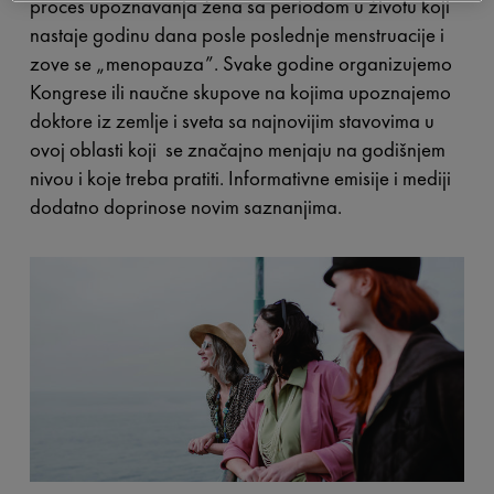
proces upoznavanja žena sa periodom u životu koji
nastaje godinu dana posle poslednje menstruacije i
zove se „menopauza”. Svake godine organizujemo
Kongrese ili naučne skupove na kojima upoznajemo
doktore iz zemlje i sveta sa najnovijim stavovima u
ovoj oblasti koji se značajno menjaju na godišnjem
nivou i koje treba pratiti. Informativne emisije i mediji
dodatno doprinose novim saznanjima.