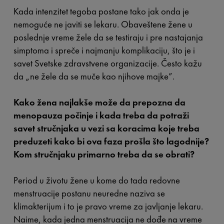
Kada intenzitet tegoba postane tako jak onda je
nemoguće ne javiti se lekaru. Obaveštene žene u
poslednje vreme žele da se testiraju i pre nastajanja
simptoma i spreče i najmanju komplikaciju, što je i
savet Svetske zdravstvene organizacije. Često kažu
da „ne žele da se muče kao njihove majke”.
Kako žena najlakše može da prepozna da
menopauza počinje i kada treba da potraži
savet stručnjaka u vezi sa koracima koje treba
preduzeti kako bi ova faza prošla što lagodnije?
Kom stručnjaku primarno treba da se obrati?
Period u životu žene u kome do tada redovne
menstruacije postanu neuredne naziva se
klimakterijum i to je pravo vreme za javljanje lekaru.
Naime, kada jedna menstruacija ne dođe na vreme