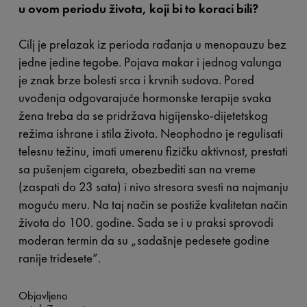
u ovom periodu života, koji bi to koraci bili?
Cilj je prelazak iz perioda rađanja u menopauzu bez
jedne jedine tegobe. Pojava makar i jednog valunga
je znak brze bolesti srca i krvnih sudova. Pored
uvođenja odgovarajuće hormonske terapije svaka
žena treba da se pridržava higijensko-dijetetskog
režima ishrane i stila života. Neophodno je regulisati
telesnu težinu, imati umerenu fizičku aktivnost, prestati
sa pušenjem cigareta, obezbediti san na vreme
(zaspati do 23 sata) i nivo stresora svesti na najmanju
moguću meru. Na taj način se postiže kvalitetan način
života do 100. godine. Sada se i u praksi sprovodi
moderan termin da su „sadašnje pedesete godine
ranije tridesete”.
Objavljeno