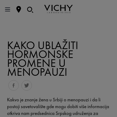
KAKO UBLAŽITI
HORMONSKE
PROMENE U
MENOPAUZI
Kakvo je znanje žena u Srbiji o menopauzi i da li
postoji savetovalište gde mogu dobiti više informacija
otkriva nam predsednica Srpskog udruženja za