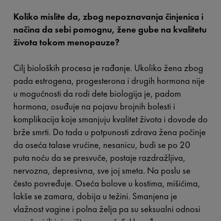
Koliko mislite da, zbog nepoznavanja činjenica i
načina da sebi pomognu, žene gube na kvalitetu
života tokom menopauze?
Cilj bioloških procesa je rađanje. Ukoliko žena zbog
pada estrogena, progesterona i drugih hormona nije
u mogućnosti da rodi dete biologija je, padom
hormona, osuđuje na pojavu brojnih bolesti i
komplikacija koje smanjuju kvalitet života i dovode do
brže smrti. Do tada u potpunosti zdrava žena počinje
da oseća talase vrućine, nesanicu, budi se po 20
puta noću da se presvuče, postaje razdražljiva,
nervozna, depresivna, sve joj smeta. Na poslu se
često povređuje. Oseća bolove u kostima, mišićima,
lakše se zamara, dobija u težini. Smanjena je
vlažnost vagine i polna želja pa su seksualni odnosi