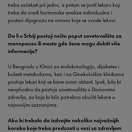
treba sačekati još jednu, a potom se javiti lekaru koji
treba da uradi hormonske analize individualno i
postavi dijagnozu na osnovu koje se uvode lekovi.
Da li u Srbiji postoji nešto poput savetovališta za
menopauzu ili mesta gde žene mogu dobiti više
informacija?
U Beogradu u Klinici za endokrinologiju, dijabetes i
bolesti metabolizma, kao i na Ginekološkim klinikama
postoje lekari koji se bave ovom oblasti. Ipak, bilo bi
neophodno da postoje savetovališta u Domovima
zdravlja, za koja bi bilo potrebno obučiti lekare o
najnovijim saznanjima.
Ako bi trebalo da izdvojite nekoliko najvažnijih
koraka koje treba preduzeti u vezi sa zdravljem