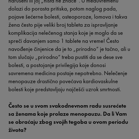
narušeni ili joj „ništa ne znače”. U međuvremenu
dolazi do porasta pritiska, potom naglog pada,
pojave šećerne bolesti, osteoporoze, lomova i takva
žena često pije veliki broj tableta za ispravljanje
komplikacija nelečenog stanja koje je moglo da se
spreči davanjem samo 1 tablete na vreme! Često
navođenje činjenice da je to „prirodno” je tačno, ali u
tom slučaju „prirodno“ treba pustiti da se dese sve
bolesti, a postojanje privilegija koje donosi
savremena medicina postaje nepotrebno. Nelečenje
menopauze drastično povećava kardiovaskulne
bolesti koje predstavljaju najčešći uzrok smrtnosti.
Često se u svom svakodnevnom radu susrećete
sa ženama koje prolaze menopauzu. Da li Vam
se obraćaju zbog svojih tegoba u ovom periodu
života?