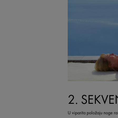
2. SEKV
U viparita položaju noge ra