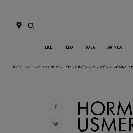
LICE
TELO
KOSA
ŠMINKA
POČETNA STRANA
VICHY MAG
REČ STRUČNJAKA
REČ STRUČNJAKA
H
HORM
USMER