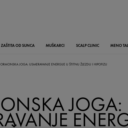
ZAŠTITA OD SUNCA
MUŠKARCI
SCALP
CLINIC
MENO
TA
ORMONSKA JOGA: USMERAVANJE ENERGIJE U ŠTITNU ŽLEZDU I HIPOFIZU
ONSKA JOGA:
AVANJE ENERGI