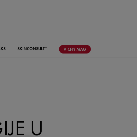
LKS
SKIN
CONSULT
AI
VICHY
MAG
JE U