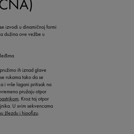
IČNA)
se izvodi u dinamičnoj formi
lna dužina ove vežbe u
a leđima
pružimo ih iznad glave
se rukama tako da se
ka i vrše lagani pritisak na
ovremeno pružaju otpor
bastrikom
. Kroz taj otpor
ajnika. U svim sekvencama
nu žlezdu i hipofizu
.