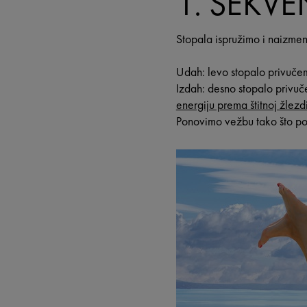
1. SEKV
Stopala ispružimo i naizmen
Udah: levo stopalo privuče
Izdah: desno stopalo privu
energiju prema štitnoj žlezdi
Ponovimo vežbu tako što p