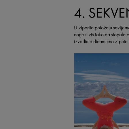
4. SEKV
U viparita položaju savije
noge u vis tako da stopala
izvodimo dinamično 7 puta