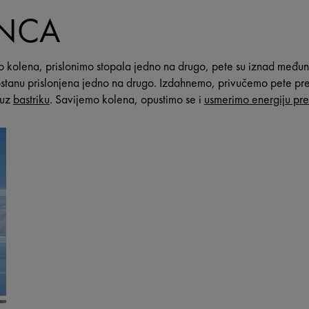
ENCA
mo kolena, prislonimo stopala jedno na drugo, pete su iznad međ
 ostanu prislonjena jedno na drugo. Izdahnemo, privučemo pete p
 uz
bastriku
. Savijemo kolena, opustimo se i
usmerimo energiju prema