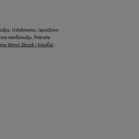
unožja. Udahnemo, ispružimo
rema međunožju. Pokrete
 štitnoj žlezdi i hipofizi
.