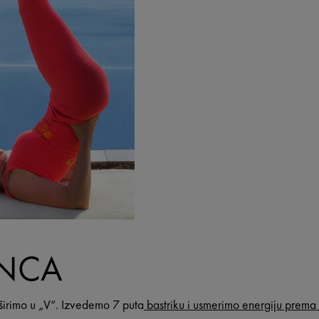
ENCA
širimo u „V“. Izvedemo 7 puta
bastriku i usmerimo energiju prema št