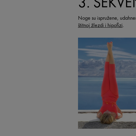
3. SEKV
Noge su ispružene, udahne
štitnoj žlezdi i hipofizi
.