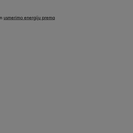
im
usmerimo energiju prema