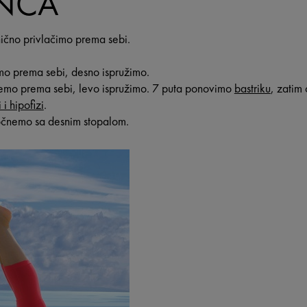
ENCA
ično privlačimo prema sebi.
mo prema sebi, desno ispružimo.
čemo prema sebi, levo ispružimo. 7 puta ponovimo
bastriku
, zatim
 i hipofizi
.
očnemo sa desnim stopalom.