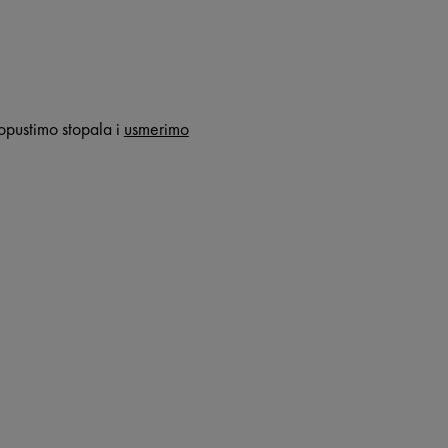
 opustimo stopala i
usmerimo