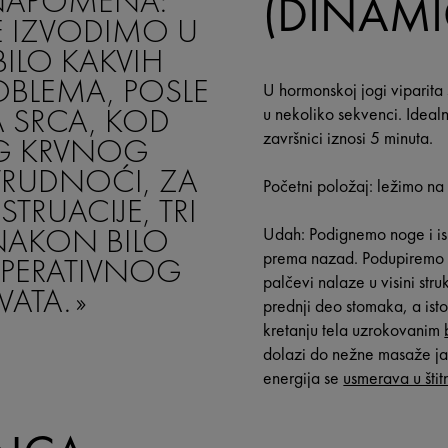
NAPOMENA:
(DINAM
E IZVODIMO U
BILO KAKVIH
OBLEMA, POSLE
U hormonskoj jogi viparita 
A SRCA, KOD
u nekoliko sekvenci. Idea
završnici iznosi 5 minuta.
G KRVNOG
 TRUDNOĆI, ZA
Početni položaj: ležimo n
TRUACIJE, TRI
NAKON BILO
Udah: Podignemo noge i is
prema nazad. Podupiremo 
PERATIVNOG
palčevi nalaze u visini stru
VATA.
prednji deo stomaka, a ist
kretanju tela uzrokovanim
dolazi do nežne masaže j
energija se
usmerava u štit