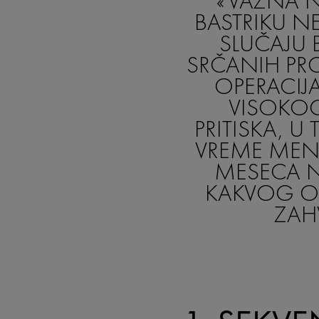
VAŽNA 
BASTRIKU N
SLUČAJU 
SRČANIH PR
OPERACIJ
VISOKO
PRITISKA, U
VREME MENS
MESECA 
KAKVOG O
ZAH