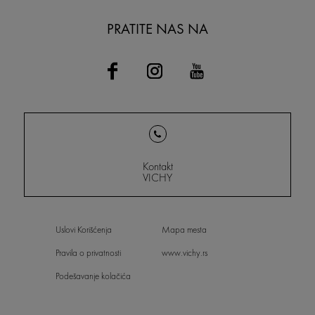
PRATITE NAS NA
Kontakt
VICHY
Uslovi Korišćenja
Mapa mesta
Pravila o privatnosti
www.vichy.rs
Podešavanje kolačića