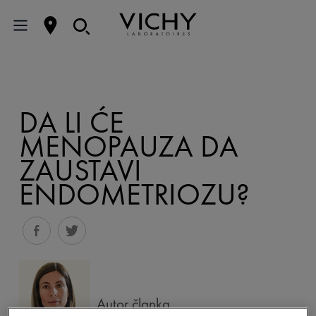
DA LI ĆE
MENOPAUZA DA
ZAUSTAVI
ENDOMETRIOZU?
Autor članka