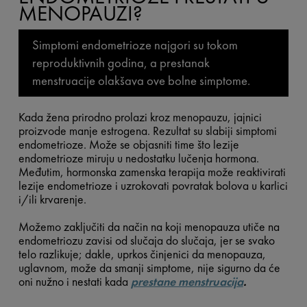
MENOPAUZI?
Simptomi endometrioze najgori su tokom
reproduktivnih godina, a prestanak
menstruacije olakšava ove bolne simptome.
Kada žena prirodno prolazi kroz menopauzu, jajnici
proizvode manje estrogena. Rezultat su slabiji simptomi
endometrioze. Može se objasniti time što lezije
endometrioze miruju u nedostatku lučenja hormona.
Međutim, hormonska zamenska terapija može reaktivirati
lezije endometrioze i uzrokovati povratak bolova u karlici
i/ili krvarenje.
Možemo zaključiti da način na koji menopauza utiče na
endometriozu zavisi od slučaja do slučaja, jer se svako
telo razlikuje; dakle, uprkos činjenici da menopauza,
uglavnom, može da smanji simptome, nije sigurno da će
oni nužno i nestati kada
prestane menstruacija
.