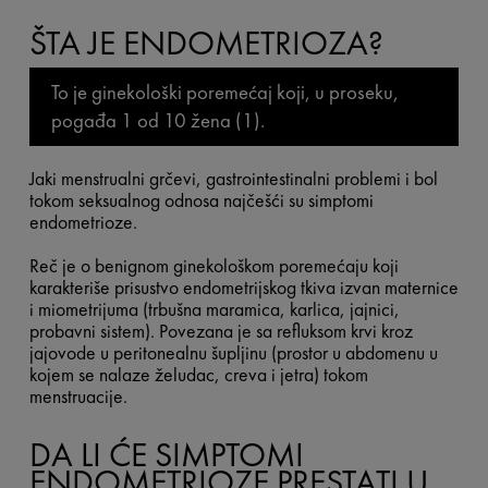
ŠTA JE ENDOMETRIOZA?
To je ginekološki poremećaj koji, u proseku,
pogađa 1 od 10 žena (1).
Jaki menstrualni grčevi, gastrointestinalni problemi i bol
tokom seksualnog odnosa najčešći su simptomi
endometrioze.
Reč je o benignom ginekološkom poremećaju koji
karakteriše prisustvo endometrijskog tkiva izvan maternice
i miometrijuma (trbušna maramica, karlica, jajnici,
probavni sistem). Povezana je sa refluksom krvi kroz
jajovode u peritonealnu šupljinu (prostor u abdomenu u
kojem se nalaze želudac, creva i jetra) tokom
menstruacije.
DA LI ĆE SIMPTOMI
ENDOMETRIOZE PRESTATI U