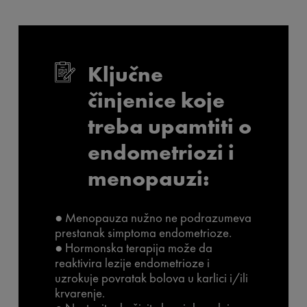
Ključne
činjenice koje
treba upamtiti o
endometriozi i
menopauzi:
● Menopauza nužno ne podrazumeva
prestanak simptoma endometrioze.
● Hormonska terapija može da
reaktivira lezije endometrioze i
uzrokuje povratak bolova u karlici i/ili
krvarenje.