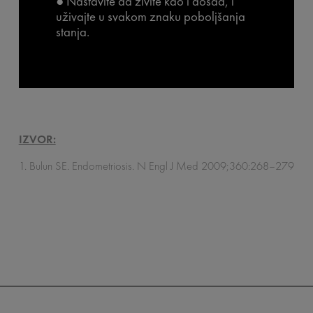
● Nastavite da živite kao i dosad, i
uživajte u svakom znaku poboljšanja
stanja.
IZVOR:
1. Bulun SE. Endometriosis. N Engl J Med 2009;360:268–279